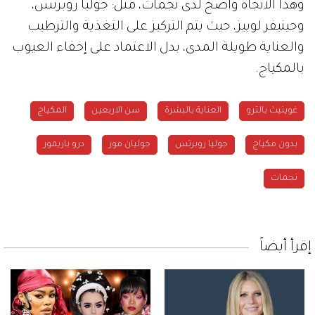
وهذا الاتجاه واضح لدى نجمات، مثل: جوليا روبرتس،
وجينيفر لوبيز، حيث يتم التركيز على التغذية والترطيب
والعناية طويلة المدى، بدل الاعتماد على إخفاء العيوب
بالمكياج.
غوينيث بالترو
العناية بالبشرة
سن الاربعين
المكياج
بدون مكياج
جوليا روبرتس
جوليان مور
درو باريمور
نجمات
إقرأ أيضاً