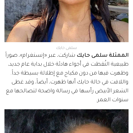
سلمى حايك
الممثلة سلمى حايك
شاركت، عبر «إنستغرام»، صوراً
طبيعية التُقطت في أجواء هادئة خلال بداية عام جديد،
وظهرت فيها من دون مكياج مع إطلالة بسيطة جداً.
واللافت في حالة حايك أنها ظهرت، أيضاً، وقد غطى
الشعر الأبيض رأسها في رسالة واضحة لتصالحها مع
سنوات العمر.