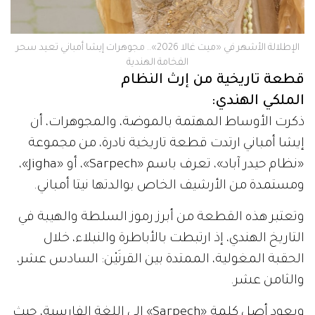
الإطلالة الأشهر في «ميت غالا 2026».. مجوهرات إيشا أمباني تعيد سحر
الفخامة الهندية
قطعة تاريخية من إرث النظام
الملكي الهندي:
ذكرت الأوساط المهتمة بالموضة، والمجوهرات، أن
إيشا أمباني ارتدت قطعة تاريخية نادرة، من مجموعة
«نظام حيدر آباد»، تعرف باسم «Sarpech»، أو «Jigha»،
ومستمدة من الأرشيف الخاص بوالدتها نيتا أمباني.
وتعتبر هذه القطعة من أبرز رموز السلطة والهيبة في
التاريخ الهندي، إذ ارتبطت بالأباطرة والنبلاء، خلال
الحقبة المغولية، الممتدة بين القرنَيْن: السادس عشر،
والثامن عشر.
ويعود أصل كلمة «Sarpech» إلى اللغة الفارسية، حيث