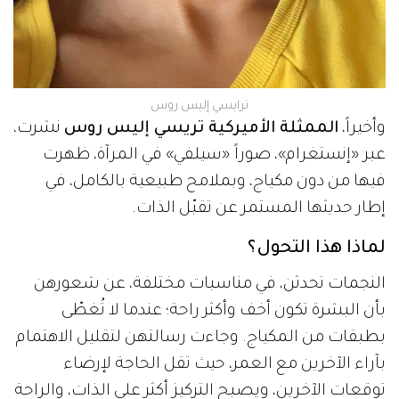
ترايسي إليس روس
وأخيراً،
الممثلة الأميركية تريسي إليس روس
نشرت،
عبر «إنستغرام»، صوراً «سيلفي» في المرآة، ظهرت
فيها من دون مكياج، وبملامح طبيعية بالكامل، في
إطار حديثها المستمر عن تقبّل الذات.
لماذا هذا التحول؟
النجمات تحدثن، في مناسبات مختلفة، عن شعورهن
بأن البشرة تكون أخف وأكثر راحة؛ عندما لا تُغطّى
بطبقات من المكياج. وجاءت رسالتهن لتقليل الاهتمام
بآراء الآخرين مع العمر، حيث تقل الحاجة لإرضاء
توقعات الآخرين، ويصبح التركيز أكثر على الذات، والراحة