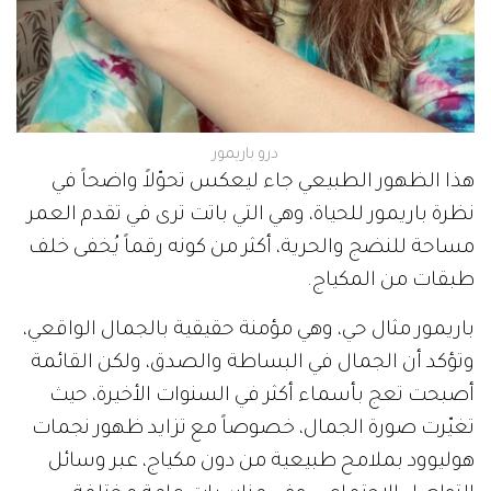
درو باريمور
هذا الظهور الطبيعي جاء ليعكس تحوّلاً واضحاً في
نظرة باريمور للحياة، وهي التي باتت ترى في تقدم العمر
مساحة للنضج والحرية، أكثر من كونه رقماً يُخفى خلف
طبقات من المكياج.
باريمور مثال حي، وهي مؤمنة حقيقية بالجمال الواقعي،
وتؤكد أن الجمال في البساطة والصدق، ولكن القائمة
أصبحت تعج بأسماء أكثر في السنوات الأخيرة، حيث
تغيّرت صورة الجمال، خصوصاً مع تزايد ظهور نجمات
هوليوود بملامح طبيعية من دون مكياج، عبر وسائل