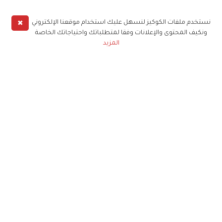
✖
نستخدم ملفات الكوكيز لنسهل عليك استخدام موقعنا الإلكتروني
ونكيف المحتوى والإعلانات وفقا لمتطلباتك واحتياجاتك الخاصة
المزيد
حملوا تطبيق
زهرة الخليج
الاشتراك للحصول على ملخص أسبوعي على بريدك
الإلكتروني