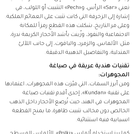
تعني «Sar» الرأس، و«Pech» التثبيت أو اللولب، في
إشارة إلى الزخرفة التي كانت تثبت على العمائم الملكية.
وعلى مر التاريخ، شكلت هذه القطع رمزاً للمكانة
الاجتماعية والنفوذ، وزُينت بأشد الأحجار الكريمة ندرة،
مثل: الألماس، والزمرد، والياقوت، إلى جانب اللآلئ
المتدلية، والتفاصيل الذهبية الدقيقة.
تقنيات هندية عريقة في صياغة
المجوهرات:
ومن أبرز السمات، التي ميّزت هذه المجوهرات، اعتمادها
على تقنية «Kundan»، إحدى أقدم تقنيات صياغة
المجوهرات في الهند، حيث تُرصع الأحجار داخل الذهب
الخالص دون مخالب تثبيت ظاهرة، ما يمنح القطعة
انسيابية فنية استثنائية.
كما برز استخدام ألماس «Polki»، الألماس المسطح