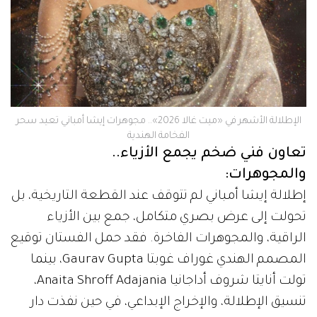
الإطلالة الأشهر في «ميت غالا 2026».. مجوهرات إيشا أمباني تعيد سحر
الفخامة الهندية
تعاون فني ضخم يجمع الأزياء..
والمجوهرات:
إطلالة إيشا أمباني لم تتوقف عند القطعة التاريخية، بل
تحولت إلى عرض بصري متكامل، جمع بين الأزياء
الراقية، والمجوهرات الفاخرة. فقد حمل الفستان توقيع
المصمم الهندي غوراف غوبتا Gaurav Gupta، بينما
تولت أنايتا شروف أداجانيا Anaita Shroff Adajania،
تنسيق الإطلالة، والإخراج الإبداعي، في حين نفذت دار