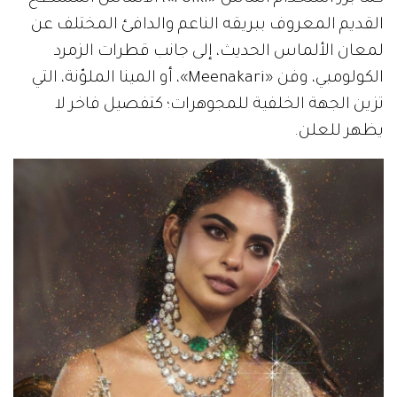
القديم المعروف ببريقه الناعم والدافئ المختلف عن
لمعان الألماس الحديث، إلى جانب قطرات الزمرد
الكولومبي، وفن «Meenakari»، أو المينا الملوّنة، التي
تزين الجهة الخلفية للمجوهرات؛ كتفصيل فاخر لا
يظهر للعلن.