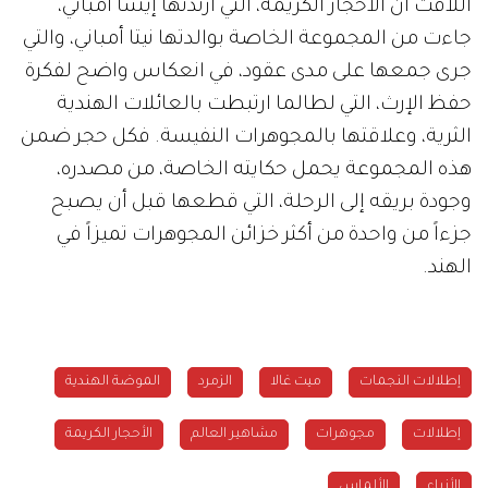
اللافت أن الأحجار الكريمة، التي ارتدتها إيشا أمباني،
جاءت من المجموعة الخاصة بوالدتها نيتا أمباني، والتي
جرى جمعها على مدى عقود، في انعكاس واضح لفكرة
حفظ الإرث، التي لطالما ارتبطت بالعائلات الهندية
الثرية، وعلاقتها بالمجوهرات النفيسة. فكل حجر ضمن
هذه المجموعة يحمل حكايته الخاصة، من مصدره،
وجودة بريقه إلى الرحلة، التي قطعها قبل أن يصبح
جزءاً من واحدة من أكثر خزائن المجوهرات تميزاً في
الهند.
إطلالات النجمات
ميت غالا
الزمرد
الموضة الهندية
إطلالات
مجوهرات
مشاهير العالم
الأحجار الكريمة
الأزياء
الألماس