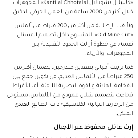
«كانتيلال تشوتالال Kantilal Chhotalal» المجوهرات،
خلال أكثر من 2000 ساعة من العمل الحرفي الدقيق.
وتألفت الإطلالة من أكثر من 200 قيراط من ألماس
«Old Mine-Cut»، المنسوج داخل تصميم الفستان
نفسه، في خطوة أزالت الحدود التقليدية بين
المجوهرات، والأزياء.
كما تزينت أمباني بعقدين متدرجين، يضمان أكثر من
250 قيراطاً من الألماس القديم، في تكوين جمع بين
الفخامة الهادئة والقوة البصرية اللافتة. أما الأقراط؛
فجاءت بتصميم شلال عمودي من الألماس، مستوحى
من الزخارف النباتية الكلاسيكية ذات الطابع الهندي
الملكي.
إرث عائلي محفوظ عبر الأجيال: