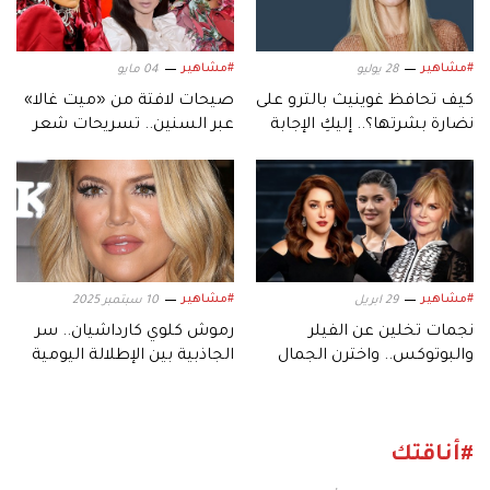
#مشاهير
#مشاهير
28 يوليو
04 مايو
كيف تحافظ غوينيث بالترو على
صيحات لافتة من «ميت غالا»
نضارة بشرتها؟.. إليكِ الإجابة
عبر السنين.. تسريحات شعر
وإطلالات مكياج خالدة
#مشاهير
#مشاهير
29 ابريل
10 سبتمبر 2025
نجمات تخلين عن الفيلر
رموش كلوي كارداشيان.. سر
والبوتوكس.. واخترن الجمال
الجاذبية بين الإطلالة اليومية
الطبيعي
وبريق السجادة الحمراء
#أناقتك