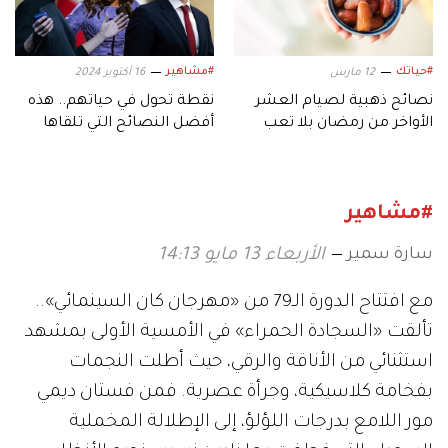
#حياتك
#مشاهير
12 مارس
16 أكتوبر 2024
نصائح ذهبية لصيام العشر
نقطة تحول في حياتهم.. هذه
الأواخر من رمضان بلا تعب
أفضل النصائح التي تلقاها
المشاهير
#مشاهير
سارة سمير
الأربعاء 13 مايو 14:13
مع افتتاح الدورة الـ79 من «مهرجان كان السينمائي»..
تألقت «السجادة الحمراء» في الأمسية الأولى بمشهد
استثنائي من الأناقة والرقي، حيث أطلت النجمات
بفخامة كلاسيكية، وجرأة عصرية. فمن فستان ديمي
مور اللامع بدرجات اللؤلؤ، إلى الإطلالة المخملية