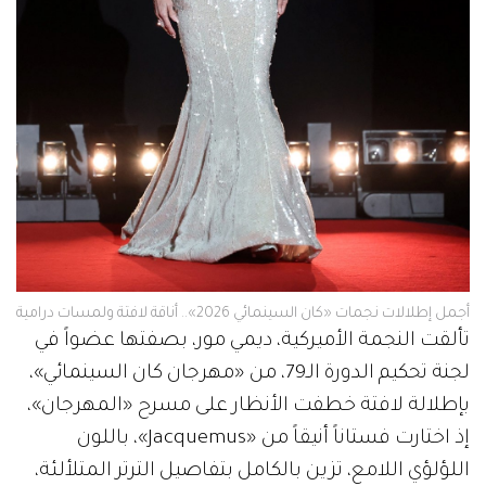
أجمل إطلالات نجمات «كان السينمائي 2026».. أناقة لافتة ولمسات درامية
تألقت النجمة الأميركية، ديمي مور، بصفتها عضواً في
لجنة تحكيم الدورة الـ79، من «مهرجان كان السينمائي»،
بإطلالة لافتة خطفت الأنظار على مسرح «المهرجان»،
إذ اختارت فستاناً أنيقاً من «Jacquemus»، باللون
اللؤلؤي اللامع، تزين بالكامل بتفاصيل الترتر المتلألئة،