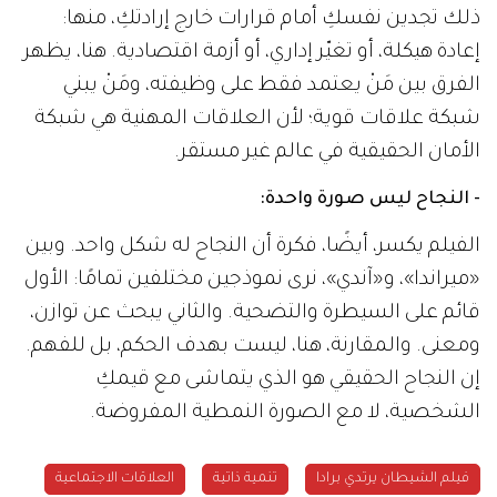
ذلك تجدين نفسكِ أمام قرارات خارج إرادتكِ، منها:
إعادة هيكلة، أو تغيّر إداري، أو أزمة اقتصادية. هنا، يظهر
الفرق بين مَنْ يعتمد فقط على وظيفته، ومَنْ يبني
شبكة علاقات قوية؛ لأن العلاقات المهنية هي شبكة
الأمان الحقيقية في عالم غير مستقر.
- النجاح ليس صورة واحدة:
الفيلم يكسر، أيضًا، فكرة أن النجاح له شكل واحد. وبين
«ميراندا»، و«آندي»، نرى نموذجين مختلفين تمامًا: الأول
قائم على السيطرة والتضحية. والثاني يبحث عن توازن،
ومعنى. والمقارنة، هنا، ليست بهدف الحكم، بل للفهم.
إن النجاح الحقيقي هو الذي يتماشى مع قيمكِ
الشخصية، لا مع الصورة النمطية المفروضة.
فيلم الشيطان يرتدي برادا
تنمية ذاتية
العلاقات الاجتماعية