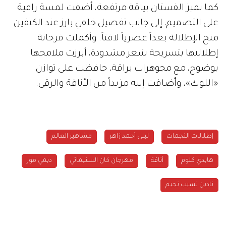
كما تميز الفستان بياقة مرتفعة، أضفت لمسة راقية
على التصميم، إلى جانب تفصيل خلفي بارز عند الكتفين
منح الإطلالة بعداً عصرياً لافتاً. وأكملت فرحانة
إطلالتها بتسريحة شعر مشدودة، أبرزت ملامحها
بوضوح، مع مجوهرات براقة، حافظت على توازن
«اللوك»، وأضافت إليه مزيداً من الأناقة والرقي.
إطلالات النجمات
ليلى أحمد زاهر
مشاهير العالم
هايدي كلوم
أناقة
مهرجان كان السنيمائي
ديمي مور
نادين نسيب نجيم