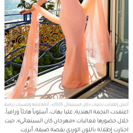
أجمل إطلالات نجمات «كان السينمائي 2026».. أناقة لافتة ولمسات درامية
اعتمدت النجمة الهندية، عليا بهات، أسلوباً هادئاً وراقياً،
خلال حضورها فعاليات «مهرجان كان السينمائي»، حيث
اختارت إطلالة باللون الوردي بقصة ضيقة، أبرزت