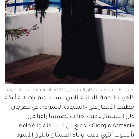
أجمل إطلالات نجمات «كان السينمائي 2026».. أناقة لافتة ولمسات درامية
ظهرت النجمة اللبنانية، نادين نسيب نجيم، بإطلالة أنيقة
خطفت الأنظار على «السجادة الحمراء»، في مهرجان
كان السينمائي، حيث اختارت تصميماً راقياً من
«Giorgio Armani»، جمع بين البساطة والفخامة
بأسلوب أنثوي لافت. وجاء الفستان باللون الأسود