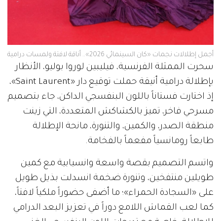
أجمل إطلالات نجمات «كان السينمائي 2026».. أناقة لافتة ولمسات درامية
سحرت الممثلة الفرنسية، فيليبين لوروا بوليو، الأنظار
بإطلالة درامية أنيقة حملت توقيع دار «Saint Laurent»،
إذ اختارت فستاناً باللون البنفسجي الداكن، جاء بتصميم
مسرحي فاخر، تميز بالكشاكش المتعددة، التي زينت
منطقة الصدر، والكمين، والتنورة، مانحة الإطلالة
طابعاً رومانسياً مفعماً بالفخامة.
واتسم التصميم بقصة واسعة وانسيابية مع كمين
طويلين منتفخين، وتنورة ضخمة انسدلت بذيل طويل
على «السجادة الحمراء»؛ ما أضفى حضوراً ملكياً لافتاً،
كما لعب القماش اللامع دوراً في تعزيز البعد الدرامي