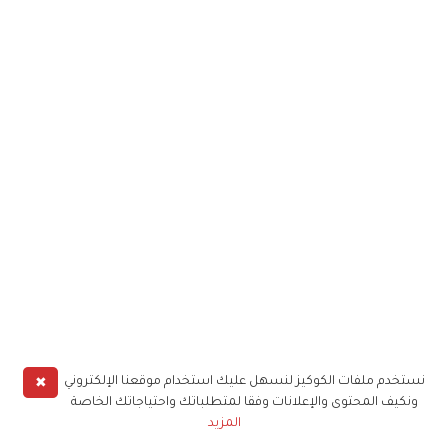
✖
نستخدم ملفات الكوكيز لنسهل عليك استخدام موقعنا الإلكتروني
ونكيف المحتوى والإعلانات وفقا لمتطلباتك واحتياجاتك الخاصة
المزيد