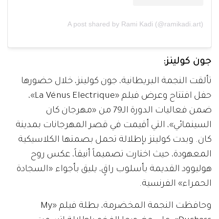
A post shared by Rami Kadi (@ramikadi.art)
جون كولينز:
تألقت النجمة البريطانية، جون كولينز، خلال حضورها
حفل افتتاح وعرض فيلم «La Vénus Electrique»،
ضمن فعاليات الدورة الـ79 من «مهرجان كان
السينمائي»، التي أقيمت في قصر المهرجانات بمدينة
كان. وبدت كولينز بإطلالة تحمل بصمتها الكلاسيكية
المعهودة، حيث اختارت تصميماً أنيقاً، عكس روح
هوليوود القديمة بأسلوب راقٍ، يليق بأجواء «السجادة
الحمراء» الفرنسية.
وحافظت النجمة المخضرمة، بطلة فيلم «My