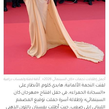
أجمل إطلالات نجمات «كان السينمائي 2026».. أناقة لافتة ولمسات درامية
لفتت النجمة الألمانية، هايدي كلوم، الأنظار على
«السجادة الحمراء»، في حفل افتتاح «مهرجان كان
السينمائي» بإطلالة آسرة حملت توقيع المصمم
اللبناني إيلي صعب، حيث أطلت بفستان باللون الذهبي