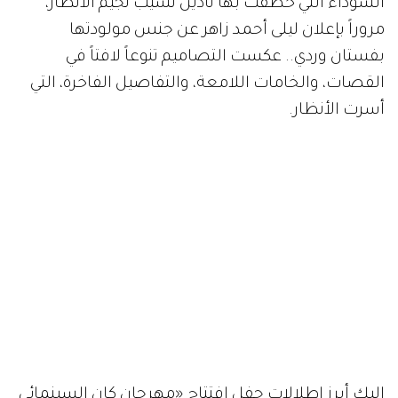
السوداء التي خطفت بها نادين نسيب نجيم الأنظار،
مروراً بإعلان ليلى أحمد زاهر عن جنس مولودتها
بفستان وردي.. عكست التصاميم تنوعاً لافتاً في
القصات، والخامات اللامعة، والتفاصيل الفاخرة، التي
أسرت الأنظار.
إليكِ أبرز إطلالات حفل افتتاح «مهرجان كان السينمائي