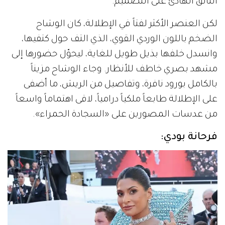
التألق الهادئ على التصميم.
لكن العنصر الأكثر لفتاً في الإطلالة، كان الوشاح
الضخم باللون الوردي القوي، الذي التف حول كتفيها،
وانسدل خلفها بذيل طويل للغاية، ليحوّل حضورها إلى
مشهد بصري خاطف للأنظار. وجاء الوشاح مزيناً
بالكامل بورود نافرة، وتفاصيل من الريش، ما أضفى
على الإطلالة طابعاً ملكياً درامياً، لاقى اهتماماً واسعاً
من عدسات المصورين على «السجادة الحمراء».
فرحانة بودي: