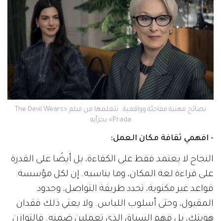
نصائح مهنية مفاجئة وواقعية.. نتعلمها من فيلم «The Devil Wears
Prada» بجزأيه
- افهمي ثقافة مكان العمل:
النجاح لا يعتمد فقط على الكفاءة، بل أيضًا على القدرة
على قراءة لغة المكان، وما يناسبه. إن لكل مؤسسة
قواعد غير مكتوبة، تحدد طريقة التواصل، وحدود
المقبول، وحتى أسلوب اللباس. ولا يعني ذلك فقدان
هويتكِ، بل فهم السياق الذي تعملين ضمنه. فالتوازن