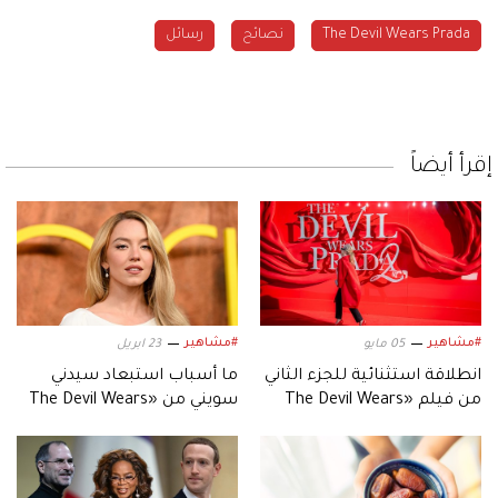
The Devil Wears Prada
نصائح
رسائل
إقرأ أيضاً
#مشاهير
#مشاهير
05 مايو
23 ابريل
انطلاقة استثنائية للجزء الثاني
ما أسباب استبعاد سيدني
من فيلم «The Devil Wears
سويني من «The Devil Wears
Prada»
Prada 2»؟