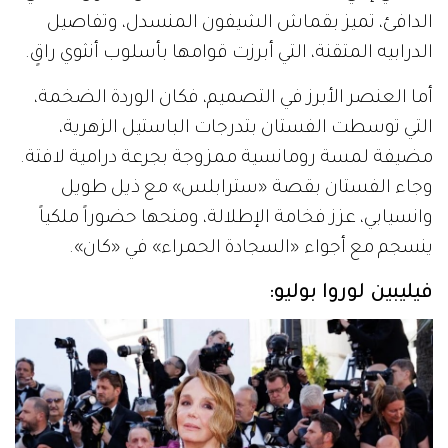
الدافئ، تميز بقماش الشيفون المنسدل، وتفاصيل
الدرابيه المتقنة، التي أبرزت قوامها بأسلوب أنثوي راقٍ.
أما العنصر الأبرز في التصميم، فكان الوردة الضخمة،
التي توسطت الفستان بتدرجات الباستيل الزهرية،
مضيفة لمسة رومانسية ممزوجة بجرعة درامية لافتة.
وجاء الفستان بقصة «سترابلس» مع ذيل طويل
وانسيابي، عزز فخامة الإطلالة، ومنحها حضوراً ملكياً
ينسجم مع أجواء «السجادة الحمراء» في «كان».
فيليبين لوروا بوليو: