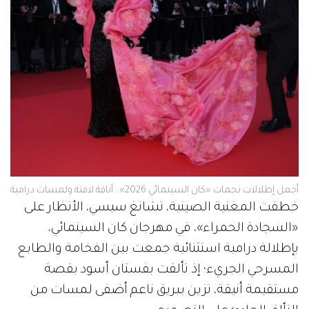
أجمل إطلالات نجمات «كان السينمائي 2026».. أناقة لافتة ولمسات درامية
خطفت المغنية الصينية، تشانغ سيسي، الأنظار على
«السجادة الحمراء»، في مهرجان كان السينمائي،
بإطلالة درامية استثنائية جمعت بين الفخامة والطابع
المسرحي الجريء؛ إذ تألقت بفستان أسود بقصة
مستقيمة أنيقة، تزين ببريق ناعم أضفى لمسات من