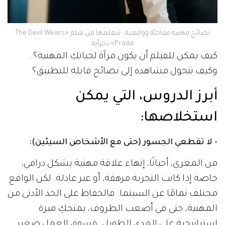
نصائح مهنية مفاجئة وواقعية.. نتعلمها من فيلم «The Devil Wears
Prada» بجزأيه
كيف يمكن للفيلم أن يكون مرآة لحياتكِ المهنية؟..
وكيف تتحول مشاهده إلى نصائح قابلة للتطبيق؟
أبرز الدروس، التي يمكن
استخلاصها:
- لا تقطعي الجسور (حتى مع الأشخاص السيئين):
من المغري، أحيانًا، إنهاء علاقة مهنية بشكل درامي،
خاصة إذا كانت التجربة مرهقة، أو غير عادلة. لكن الواقع
مختلف تمامًا عن السينما. فالحفاظ على الحد الأدنى من
المهنية، حتى في أصعب الظروف، يمنحكِ ميزة
استراتيجية على المدى الطويل. فسوق العمل صغير