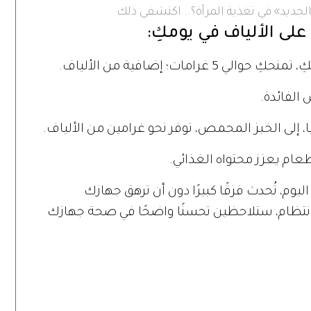
لجديد» في تغذية المرأة؟.. اكتشفي ذلك
لى الألياف في يومكِ:
لفائدة.
 إلى الخبز المحمص، توفر نحو غرامين من الألياف.
عام يعزز محتواه الغذائي.
يوم، تُحدث فرقًا كبيرًا دون أن ترهق جهازك
تظام، ستلاحظين تحسنًا واضحًا في صحة جهازك