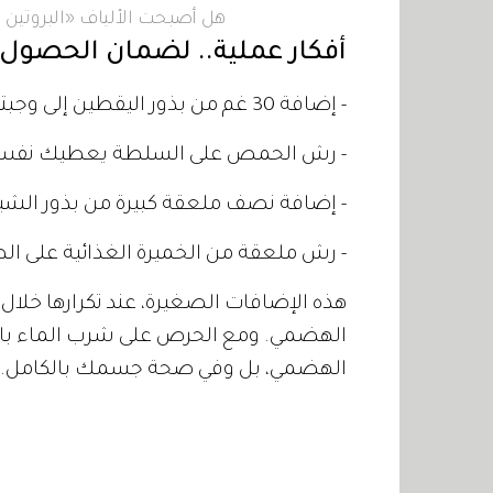
هل أصبحت الألياف «البروتين ا
أفكار عملية.. لضمان الحصول ع
- إضافة 30 غم من بذور اليقطين إلى وجبتكِ، تمنحكِ حوالي 5 غرامات؛ إضافية من الألياف.
- رش الحمص على السلطة يعطيك نفس ا
- إضافة نصف ملعقة كبيرة من بذور الشيا،
- رش ملعقة من الخميرة الغذائية على الط
هذه الإضافات الصغيرة، عند تكرارها خلال ال
الهضمي. ومع الحرص على شرب الماء بان
الهضمي، بل وفي صحة جسمك بالكامل.