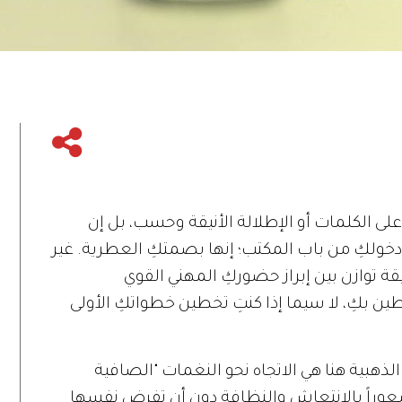
على الكلمات أو الإطلالة الأنيقة وحسب، بل إن
 دخولكِ من باب المكتب؛ إنها بصمتكِ العطرية. غير
قة توازن بين إبراز حضوركِ المهني القوي
بكِ، لا سيما إذا كنتِ تخطين خطواتكِ الأولى
الذهبية هنا هي الاتجاه نحو النغمات "الصافية
، تلك التي تمنح شعوراً بالانتعاش والنظافة دون أن تفرض نفسها