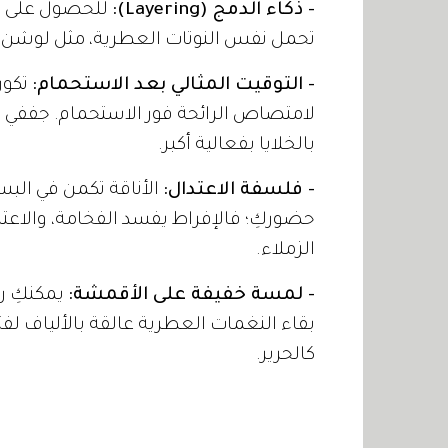
- ذكاء الدمج (Layering):
للحصول على ثب
تحمل نفس النوتات العطرية، مثل لوشن 
- التوقيت المثالي بعد الاستحمام:
تكون
لامتصاص الرائحة فور الاستحمام. جففي ب
بالخلايا بفعالية أكبر.
- فلسفة الاعتدال:
الأناقة تكمن في البسا
حضوركِ؛ فالإفراط يفسد الفخامة، والاع
الزملاء.
- لمسة خفيفة على الأقمشة:
يمكنكِ ر
بقاء النغمات العطرية عالقة بالألياف ل
كالحرير.