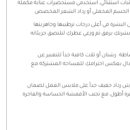
ات استثنائي، استخدمي مستحضرات عناية مكملة
الجسم المخملي أو رذاذ الشعر المخصص.
 البشرة في أعلى درجات ترطيبها وجاهزيتها
شرتكِ برفق ثم وزعي عطركِ لتلتصق جزيئاته
طة. رشتان أو ثلاث كافية جداً للتعبير عن
تدال يعكس احترامكِ للمساحة المشتركة مع
ش رذاذ خفيف جداً على ملابس العمل لضمان
فترة أطول، مع تجنب الأقمشة الحساسة والفاخرة