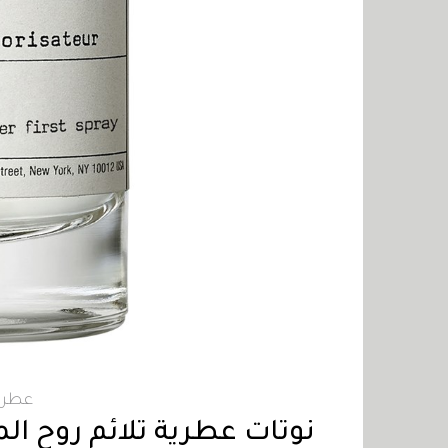
عطر hé Matcha 26
نوتات عطرية تلائم روح ال