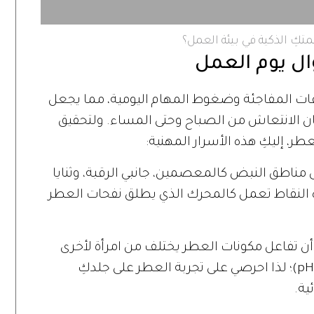
كِ الذكية في بيئة العمل؟
ال يوم العمل
تماعات المفاجئة وضغوط المهام اليومية، مما يجعل
ضمان الانتعاش من الصباح وحتى المساء. ولتحقيق
طر، إليكِ هذه الأسرار المهنية:
ى مناطق النبض كالمعصمين، جانبي الرقبة، وثنايا
ه النقاط تعمل كالمحرك الذي يطلق نفحات العطر
أن تفاعل مكونات العطر يختلف من امرأة لأخرى
بحسب طبيعة البشرة ودرجة حموضتها (pH)؛ لذا احرصي على تجربة العطر على جلدكِ
ية.