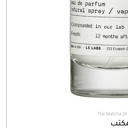
T
مكتب