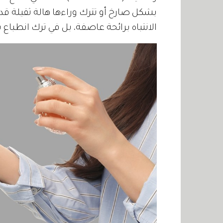
بشكل صارخ أو تترك وراءها هالة ثقيلة قد
الانتباه برائحة عاصفة، بل في ترك انطباع 