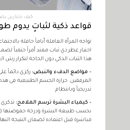
كيف تختارين بصمت
قواعد ذكية لثباتٍ يدوم طو
تواجه المرأة العاملة أياماً حافلة بالاج
اختيار عطر ذي ثبات ممتد أمراً حتمياً ل
هذا الثبات الذكي دون الحاجة لتكرار رش الع
- مواضع الدفء والنبض:
ركزي دائماً عل
المرفقين. حرارة الجسم الطبيعية في هذ
تدريجياً وبانتظام.
- كيمياء البشرة ترسم الملامح:
تذكري 
مباشرة قبل اعتماده لضمان النتيجة النهائ