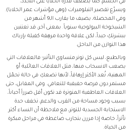
في الجسم، كما يُضعف قدرة الخلايا على التجدد،
ويسرّع تقصير التيلوميرات (وهي مؤشرات عمر الخلايا).
وفي المحصلة، يضيف ما يقارب الـ9 أشهر من
الشيخوخة البيولوجية سنوياً. بمعنى آخر، قد تعتنين
ببشرتكِ جيداً، لكن علاقة واحدة مرهِقة كفيلة بإرباك
هذا التوازن من الداخل.
وبالطبع، ليس كل توتر متساوي التأثير؛ فالعلاقات التي
يصعب الانسحاب منها، مثل العلاقات العائلية أو
المهنية، تُعد الأكثر إرهاقاً، لأنها تضعكِ في حالة تحمّل
مستمر دون فرصة حقيقية للتعافي. وفي المقابل، حتى
العلاقات العاطفية المتوترة قد تكون أقل ضرراً أحياناً،
بسبب وجود مساحة من القرب والدعم، تخفف حدة
الاستجابة الجسدية للتوتر، مع ملاحظة أن النساء أكثر
تأثراً، خاصة إذا مررن بتجارب ضاغطة في مراحل مبكرة
من الحياة.