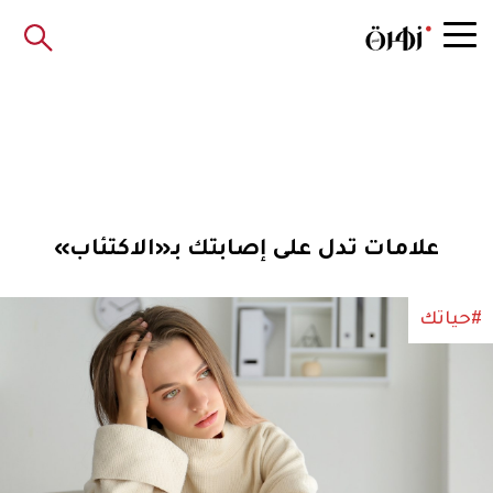
علامات تدل على إصابتك بـ«الاكتئاب»
#حياتك