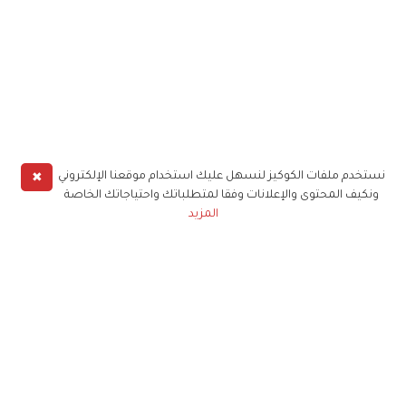
✖
نستخدم ملفات الكوكيز لنسهل عليك استخدام موقعنا الإلكتروني
ونكيف المحتوى والإعلانات وفقا لمتطلباتك واحتياجاتك الخاصة
المزيد
حملوا تطبيق
زهرة الخليج