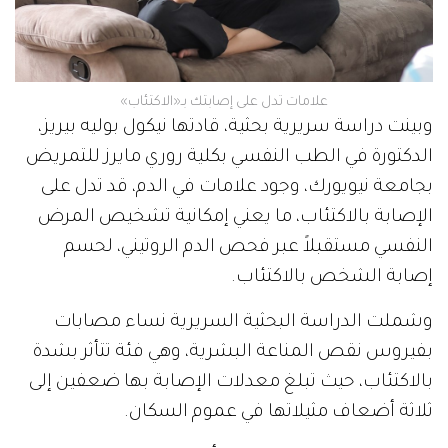
علامات تدل على إصابتك بـ«الاكتئاب»
وبينت دراسة سريرية بحثية، قادتها نيكول بوليه بيريز،
الدكتورة في الطب النفسي بكلية روري مايرز للتمريض
بجامعة نيويورك، وجود علامات في الدم، قد تدل على
الإصابة بالاكتئاب، ما يعني إمكانية تشخيص المرض
النفسي مستقبلاً عبر فحص الدم الروتيني، لحسم
إصابة الشخص بالاكتئاب.
وشملت الدراسة البحثية السريرية نساء مصابات
بفيروس نقص المناعة البشرية، وهي فئة تتأثر بشدة
بالاكتئاب، حيث تبلغ معدلات الإصابة بها ضعفين إلى
ثلاثة أضعاف مثيلاتها في عموم السكان.