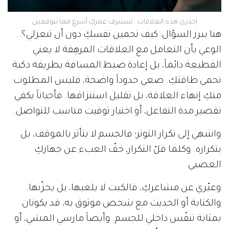
احذري هذه العلاقات.. تستنزف عمركِ أسرع مما تتوقعين
هنا يبرز السؤال: كيف تحمين نفسكِ دون أن تنعزلي؟..
الوعي بأن التعامل مع العلاقات المرهِقة لا يعني
القطيعة دائماً، بل إعادة ضبط المسافة بطريقة ذكية
تحمي طاقتكِ. ضعي حدوداً واضحة، فليس المطلوب
منكِ إنهاء العلاقة، بل تقليل استنزافها. فأحياناً يكفي
تقصير مدة التفاعل، أو اختيار توقيت مناسب للتواصل.
وانتبهي إلى تكرار التوتر؛ فالجسم لا يتأثر بالموقف، بل
بتكراره. وكلما قلّ التكرار، خفّ العبء عن جهازكِ
العصبي.
وعبّري عن مشاعركِ، فالكبت لا يلغيها، بل يخزّنها.
والكتابة أو الحديث مع شخص موثوق به، قد يكونان
بمثابة تنفّس داخلي للجسم. وأيضاً مارسي المشي، أو