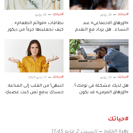
#حياتك
#حياتك
26 يوليو
26 يوليو
«الإرهاق الاجتماعي» عند
بطاقات «قوائم الطعام»..
النساء.. هل يزداد مع التقدم
كيف تجعلينها جزءاً من ديكور
في العمر؟
حفل الزفاف؟
#حياتك
#حياتك
25 يوليو
17 مايو 2025
هل لديك مشكلة في نومك؟..
انتبهي! من القلب إلى المناعة..
«الإرهاق المزمن» قد يكون
جسدكِ يدفع ثمن كبت غضبكِ
السبب
#حياتك
زهرة الخليج
السبت 2 مايو 11:45