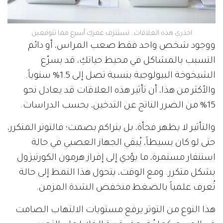
احذري هذه العلاقات.. تستنزف عمركِ أسرع مما تتوقعين
ووجود شخص واحد فقط صعب المراس، أو دائم
التسبب بالمشاكل في محيط حياتكِ، قد يسرّع
الشيخوخة البيولوجية بنسبة تصل إلى 1.5% سنوياً.
والأكثر من هذا، أن تأثير هذه العلاقات قد يعادل نحو
15% من الضرر الناتج عن التدخين، بحسب الدراسات.
والتأثير لا يظهر فجأة، بل يتراكم بصمت؛ فالتوتر المتكرر،
حتى لو كان بسيطاً، يُبقي الجهاز العصبي في حالة
استنفار مستمرة، ما يؤدي إلى إفراز هرمون الكورتيزول
بشكل متكرر. ومع الوقت، يتحول هذا النمط إلى حالة
تُعرف علمياً بالضغط منخفض الشدة المزمن.
هذا النوع من التوتر يرفع مستويات الالتهاب الصامت