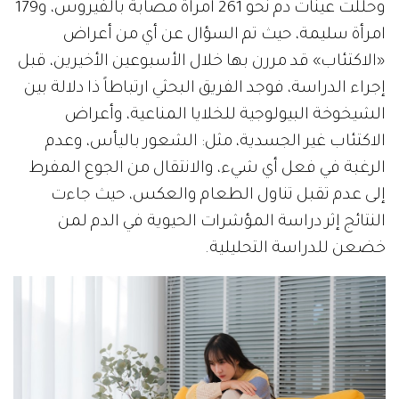
وحللت عينات دم نحو 261 امرأة مصابة بالفيروس، و179
امرأة سليمة، حيث تم السؤال عن أي من أعراض
«الاكتئاب» قد مررن بها خلال الأسبوعين الأخيرين، قبل
إجراء الدراسة، فوجد الفريق البحثي ارتباطاً ذا دلالة بين
الشيخوخة البيولوجية للخلايا المناعية، وأعراض
الاكتئاب غير الجسدية، مثل: الشعور باليأس، وعدم
الرغبة في فعل أي شيء، والانتقال من الجوع المفرط
إلى عدم تقبل تناول الطعام والعكس، حيث جاءت
النتائج إثر دراسة المؤشرات الحيوية في الدم لمن
خضعن للدراسة التحليلية.