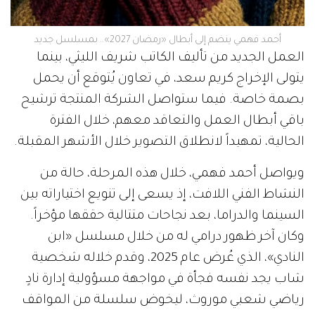
أحمد فهمي ينضم إلى أبطال «رمضان 2027».. بمسلسل جديد
العمل الجديد من تأليف الكاتب شريف الليثي، بينما
يتولى الإخراج كريم سعد، في تعاون يُتوقع أن يحمل
بصمة خاصة. فيما ستواصل الشركة المنتجة ترشيح
باقي أبطال العمل والتعاقد معهم، خلال الفترة
الحالية، تمهيداً لانطلاق التصوير خلال الأشهر المقبلة.
ويواصل أحمد فهمي، خلال هذه المرحلة، حالة من
النشاط الفني اللافت، إذ يسعى إلى تنويع اختياراته بين
السينما والدراما، بعد نجاحات متتالية حققها مؤخراً.
وكان آخر ظهور درامي له من خلال مسلسل «ابن
النادي»، الذي عُرض عام 2025، وقدم خلاله شخصية
شاب يجد نفسه فجأة في مواجهة مسؤولية إدارة نادٍ
رياضي شعبي موروث، ليخوض سلسلة من المواقف