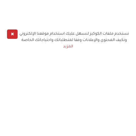
✖
نستخدم ملفات الكوكيز لنسهل عليك استخدام موقعنا الإلكتروني
ونكيف المحتوى والإعلانات وفقا لمتطلباتك واحتياجاتك الخاصة
المزيد
حملوا تطبيق
زهرة الخليج