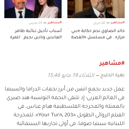
#مشاهير
#مشاهير
20 ابريل
23 مارس
خالد الصاوي نجم حكاية «بني
أسباب تأجيل ثنائية ظافر
مزار».. في مسلسل «القصة
العابدين ونادين نجيم.. للمرة
الكاملة»
الثانية
#مشاهير
زهرة الخليج
الثلاثاء 19 مايو 15:46
عمل جديد يجمع اثنتين من أبرز نجمات الدراما والسينما
في العالم العربي؛ إذ تلتقي النجمة التونسية هند صبري
بالممثلة والمخرجة الفلسطينية هيام عباس، في
الفيلم الروائي الطويل «Your Turn, 203»، للمخرجة
اللبنانية سينتيا صوما، في أولى تجاربها السينمائية