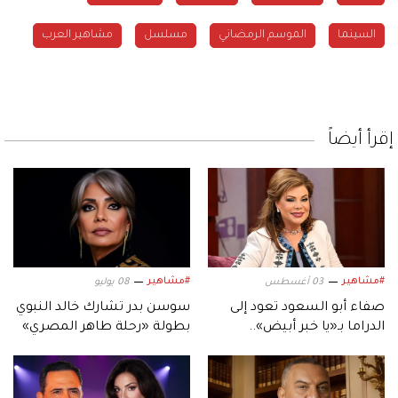
السينما
الموسم الرمضاني
مسلسل
مشاهير العرب
إقرأ أيضاً
#مشاهير
#مشاهير
03 أغسطس
08 يوليو
صفاء أبو السعود تعود إلى
سوسن بدر تشارك خالد النبوي
الدراما بـ«يا خبر أبيض»..
بطولة «رحلة طاهر المصري»
ورسالة اجتماعية عبر
«المنصات الرقمية»