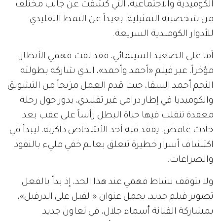
الكوميدية والاجتماعية، التي كشفت عن جانب مختلف
من شخصيته التمثيلية، بعيداً عن النمط التقليدي
للأدوار الكوميدية السريعة.
أما على الصعيد السينمائي، فقد لفت فهمي الأنظار،
مؤخراً، عبر فيلم «أحمد وأحمد»، الذي شاركه بطولته
النجم أحمد السقا، حيث قدم العمل مزيجاً من التشويق
والكوميديا في إطار درامي غير تقليدي، يدور حول رحلة
معقدة تنقلب فيها حياة البطل رأساً على عقب بعد
حادث غامض، يفقد فيه أحد الأشخاص ذاكرته، ليبدأ في
اكتشاف أسرار خطيرة تتعلق بعالم خفي مليء بالنفوذ
والصراعات.
ولا يتوقف نشاط فهمي عند هذا الحد، إذ بدأ بالفعل
تصوير فيلم جديد، يحمل عنوان «الفيل على الدرفيل»،
بمشاركة الفنانة أسماء جلال، في تعاون جديد