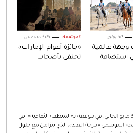
30 يوليو
05 أغسطس
#مجتمعك
ت وجهة عالمية
«جائزة أعوام الإمارات»
ي استضافة
تحتفي بأصحاب
 «الفروسية»
العمل الجماعي
المستدام
يحتضن «متحف زايد الوطني»، من 27 إلى 31 مايو الحالي، في موقعه بـ«المنطقة الثقافية»، في
جه الموسمي «فرحة العيد»، الذي يتزامن مع حلول