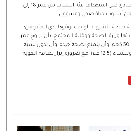
أصحاب فصائل الدم النادرة. كذلك تركز المبادرة على استهداف فئة الشباب من عمر 18 إلى
مية خاصة للشروط الواجب توفرها لدى المتبرعين؛
ها وزارة الصحة ووقاية المجتمع؛ بأن يراوح عمر
المتبرع بين 18 و65 عاماً، وألا يقل وزنه عن 50 كغم، وأن يتمتع بصحة جيدة، وأن تكون نسبة
الهيموجلوبين للرجال (13 غم) على الأقل، وللنساء (12.5 غم)، مع ضرورة إبراز بطاقة الهوية