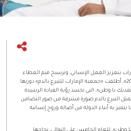
ات بتعزيز العمل الإنساني، وترسيخ قيم العطاء
المجتمعي، وبالتزامن مع «عام الأسرة 2026»، أطلقت «جمعية الإمارات للتبرع بالدم» دورتها
نفديك يا وطن»، التي تجسد رؤية القيادة الرشيدة
يمثل التبرع بالدم صورة مشرفة من صور التضامن
 يتميز به أبناء الدولة من أصالة وروح إنسانية
 وطن»، للعام الخامس على التوالي، نجاحها