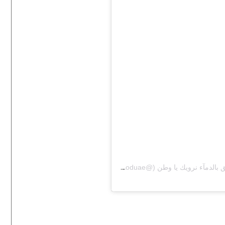
A post shared by جمعيّة الامارات للتبرع بالدم- فريق بالدمآء نرويك يا وطن (@blooduae)