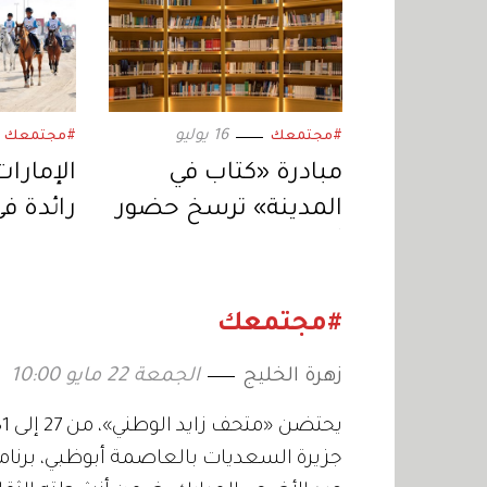
16 يوليو
#مجتمعك
#مجتمعك
مبادرة «كتاب في
الإمارا
المدينة» ترسخ حضور
رائدة ف
أبوظبي «مدينة
بطولات
القراءة»
#مجتمعك
زهرة الخليج
الجمعة 22 مايو 10:00
جزيرة السعديات بالعاصمة أبوظبي، برنام