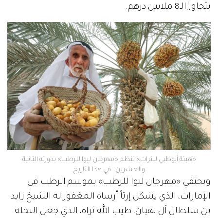
يتجاوز الـ8 ملايين درهم.
«هيئة أبوظبي للتراث» تنظم «مهرجان ليوا للرطب» بدورته الثانية
والعشرين.. في هذا التاريخ
ويحتفي «مهرجان ليوا للرطب» بموسم الرطب في
الإمارات، الذي يشكل إرثاً أرساه المغفور له الشيخ زايد
بن سلطان آل نهيان، طيب الله ثراه، الذي جعل النخلة