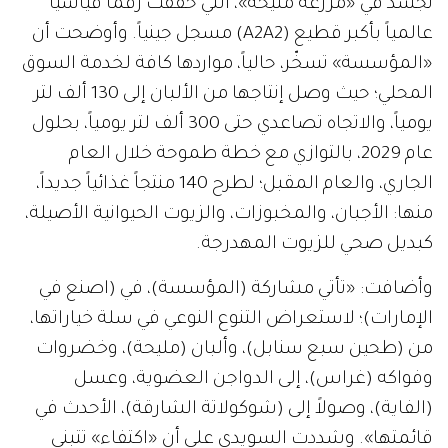
تَجَسَّدَ في «مزرعة مليحة»، التي حققت رقماً قياسياً
عالمياً بأكبر قطيع (A2A2) مسجل جينياً. وأوضحت أن
«المؤسسة» تسخّر، حالياً، مواردها كافة لخدمة السوق
المحلي؛ حيث وصل إنتاجها من الألبان إلى 130 ألف لتر
يومياً، والاتجاه تصاعدي حتى 300 ألف لتر يومياً، بحلول
عام 2029، بالتوازي مع خطة طموحة خلال العام
الجاري، والعام المقبل؛ لطرح 140 منتجاً غذائياً جديداً،
منها: الأجبان، والمخبوزات، والزيوت الحيوانية الأصيلة،
كبديل صحي للزيوت المهدرجة.
وأضافت: «تأتي مشاركة (المؤسسة)، في (اصنع في
الإمارات)؛ لاستعراض التنوع النوعي في سلة خياراتها،
من (طحين سبع سنابل)، وألبان (مليحة)، وخضروات
وفواكه (غراس)، إلى الدواجن العضوية، وعسل
(الفاية)، وصولاً إلى (شوكولاتة الشارقة)، الأحدث في
قائمتها». وشددت السويدي على أن «اكتفاء» تتبنى