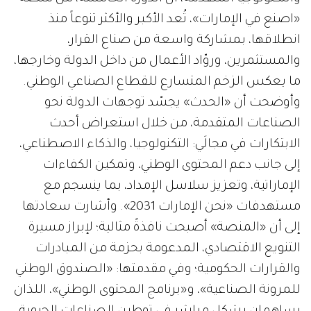
«اصنع في الإمارات»، تُعد الأكبر والأكثر تنوعاً منذ
انطلاقها، بمشاركة واسعة من صناع القرار،
والمستثمرين، وروّاد الأعمال من داخل الدولة وخارجها،
ما يعكس الزخم المتسارع للقطاع الصناعي الوطني.
وأوضحت أن «الحدث» يجسّد توجهات الدولة نحو
الصناعات المتقدمة، من خلال استعراض أحدث
الابتكارات في مجالَي: التكنولوجيا، والذكاء الاصطناعي،
إلى جانب دعم المحتوى الوطني، وتمكين الكفاءات
الإماراتية، وتعزيز سلاسل الإمداد، بما ينسجم مع
مستهدفات «نحن الإمارات 2031». وأشارت سعادتها
إلى أن «المنصة» أصبحت نافذةً مثالية؛ لإبراز مسيرة
التنويع الاقتصادي، المدعومة بحزمة من المبادرات
والقرارات الحكومية؛ وفي مقدمتها: «الصندوق الوطني
للمرونة الصناعية»، و«برنامج المحتوى الوطني»، اللذان