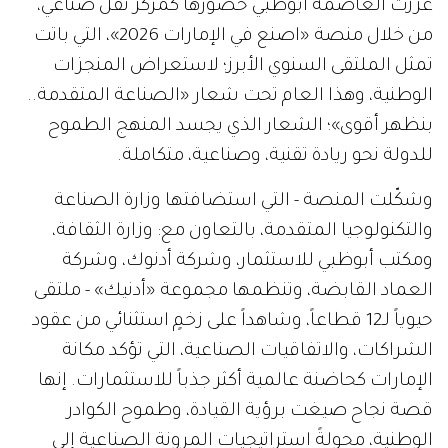
عززت العاصمة أبوظبي حضورها كمركز ثقل صناعي،
من خلال منصة «اصنع في الإمارات 2026»، التي باتت
تمثل الملتقى السنوي الأبرز؛ لاستعراض المنجزات
الوطنية، وهذا العام تحت شعار «الصناعة المتقدمة..
بنظهر أقوى»؛ الشعار الذي يجسد المنهج الطموح
للدولة نحو ريادة تقنية، وصناعية، متكاملة.
وشكّلت المنصة - التي استضافتها وزارة الصناعة
والتكنولوجيا المتقدمة، بالتعاون مع: وزارة الثقافة،
ومكتب أبوظبي للاستثمار، وشركة أدنوك، وشركة
العماد القابضة، وتنظمها مجموعة «أدنيك» - ملتقى
حيوياً لـ12 قطاعاً، وشاهداً على زخمٍ استثنائي من عقود
الشراكات، والاتفاقيات الصناعية، التي تؤكد مكانة
الإمارات كحاضنة عالمية أكثر جذباً للاستثمارات. إنها
قصة نجاح صيغت برؤية القيادة، وطموح الكوادر
الوطنية، محولةً استراتيجيات المرونة الصناعية إلى