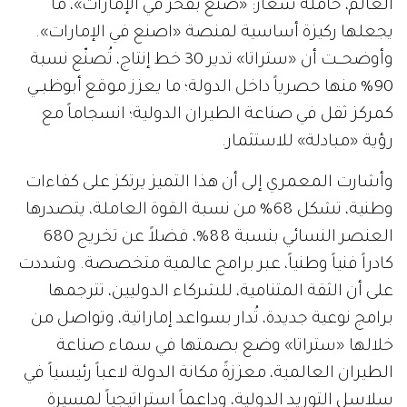
العالم، حاملةً شعار: «صُنع بفخر في الإمارات»، ما
يجعلها ركيزة أساسية لمنصة «اصنع في الإمارات».
وأوضحـــت أن «ستراتا» تدير 30 خط إنتاج، تُصنّع نسبة
90% منها حصرياً داخل الدولة؛ ما يعزز موقع أبوظبــي
كمركز ثقل في صناعة الطيران الدولية؛ انسجاماً مع
رؤية «مبادلة» للاستثمار.
وأشارت المعمري إلى أن هذا التميز يرتكز على كفاءات
وطنية، تشكل 68% من نسبة القوة العاملة، يتصدرها
العنصر النسائي بنسبة 88%، فضلاً عن تخريج 680
كادراً فنياً وطنياً، عبر برامج عالمية متخصصة. وشددت
على أن الثقة المتنامية، للشركاء الدوليين، تترجمها
برامج نوعية جديدة، تُدار بسواعد إماراتية، وتواصل من
خلالها «ستراتا» وضع بصمتها في سماء صناعة
الطيران العالمية، معززةً مكانة الدولة لاعباً رئيسياً في
سلاسل التوريد الدولية، وداعماً استراتيجياً لمسيرة