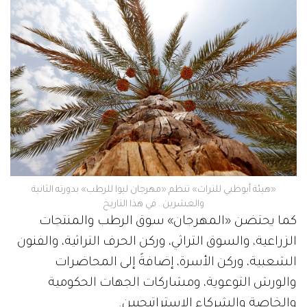
«هيئة أبوظبي للتراث» تنظم «مهرجان ليوا للرطب» بدورته الثانية
والعشرين.. في هذا التاريخ
كما يحتضن «المهرجان» سوق الرطب والمنتجات
الزراعية، والسوق التراثي، وركن الحرف التراثية، والفنون
الشعبية، وركن الأسرة، إضافةً إلى المحاضرات
والورش التوعوية، ومشاركات الجهات الحكومية
والخاصة والشركاء الاستراتيجيين.