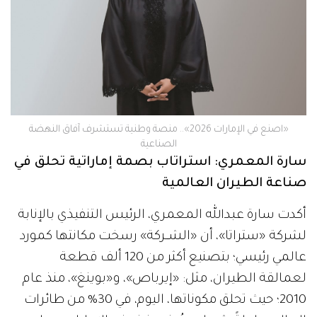
«اصنع في الإمارات 2026».. منصة وطنية تستشرف آفاق النهضة
الصناعية
‬صناعة‭ ‬الطيران‭ ‬العالمية
أكدت سارة عبدالله المعمري، الرئيس التنفيذي بالإنابة
لشركة «ستراتا»، أن «الشــركة» رسخت مكانتها كمورد
عالمي رئيسي؛ بتصنيع أكثر من 120 ألف قطعة
لعمالقة الطيران، مثل: «إيرباص»، و«بوينغ»، منذ عام
2010؛ حيث تحلق مكوناتها، اليوم، في 30% من طائرات