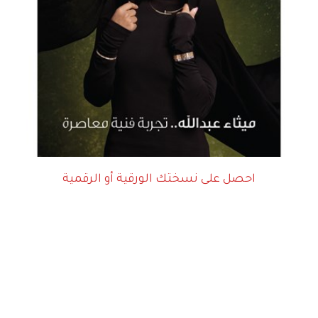
احصل على نسختك الورقية أو الرقمية