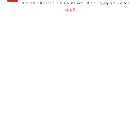
ونكيف المحتوى والإعلانات وفقا لمتطلباتك واحتياجاتك الخاصة
المزيد
حملوا تطبيق
زهرة الخليج
الاشتراك للحصول على ملخص أسبوعي على بريدك
الإلكتروني