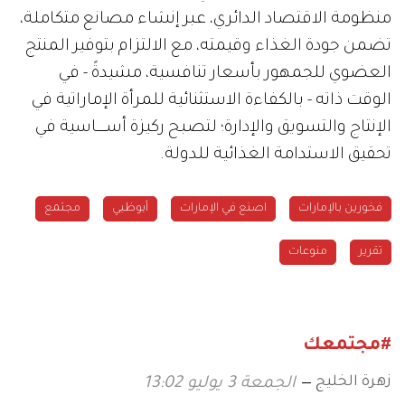
منظومة الاقتصاد الدائري، عبر إنشاء مصانع متكاملة،
تضمن جودة الغذاء وقيمته، مع الالتزام بتوفير المنتج
العضوي للجمهور بأسعار تنافسية، مشيدةً - في
الوقت ذاته - بالكفاءة الاستثنائية للمرأة الإماراتية في
الإنتاج والتسويق والإدارة؛ لتصبح ركيزة أســـــاسية في
تحقيق الاستدامة الغذائية للدولة.
فخورين بالإمارات
اصنع في الإمارات
أبوظبي
مجتمع
تقرير
منوعات
#مجتمعك
زهرة الخليج
الجمعة 3 يوليو 13:02