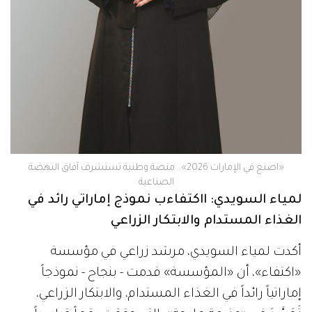
«اصنع في الإمارات 2026».. منصة وطنية تستشرف آفاق النهضة
الصناعية
‬الغذاء‭ ‬المستدام‭ ‬والابتكار‭ ‬الزراعي
أكدت لمياء السويدي، مرشد زراعي في مؤسسة
«اكتفاء»، أن «المؤسسة» قدمت - بنجاح - نموذجاً
إماراتياً رائداً في الغذاء المستدام، والابتكار الزراعي،