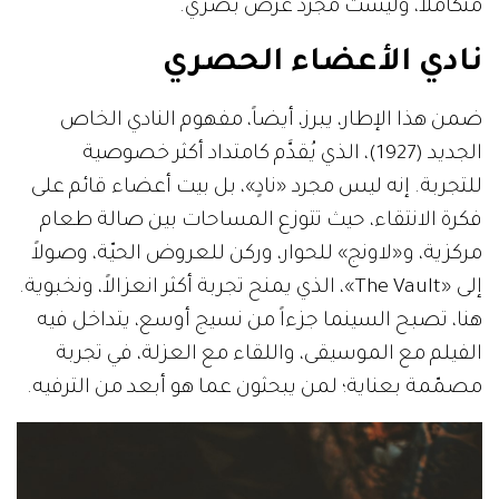
متكاملاً، وليست مجرد عرض بصري.
نادي الأعضاء الحصري
ضمن هذا الإطار، يبرز، أيضاً، مفهوم النادي الخاص
الجديد (1927)، الذي يُقدَّم كامتداد أكثر خصوصية
للتجربة. إنه ليس مجرد «نادٍ»، بل بيت أعضاء قائم على
فكرة الانتقاء، حيث تتوزع المساحات بين صالة طعام
مركزية، و«لاونج» للحوار، وركن للعروض الحيّة، وصولاً
إلى «The Vault»، الذي يمنح تجربة أكثر انعزالاً، ونخبوية.
هنا، تصبح السينما جزءاً من نسيج أوسع، يتداخل فيه
الفيلم مع الموسيقى، واللقاء مع العزلة، في تجربة
مصمّمة بعناية؛ لمن يبحثون عما هو أبعد من الترفيه.