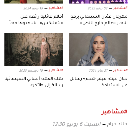
#مشاهير
#مشاهير
03 يوليو 2025
19 يوليو 2024
مهرجان عمَّان السينمائي يرفع
أفلام عائلية رائعة على
شعار «عالم خارج النص»
«نتفليكس».. شاهدوها معاً
#مشاهير
#مشاهير
27 يناير 2024
10 ديسمبر 2023
حنان غيث: فيلم «نجم» رسائل
نهلة الفهد: أعمالي السينمائية
عن الاستدامة
رسالة إلى «الآخر»
#مشاهير
خالد خزام
السبت 6 يونيو 12:30