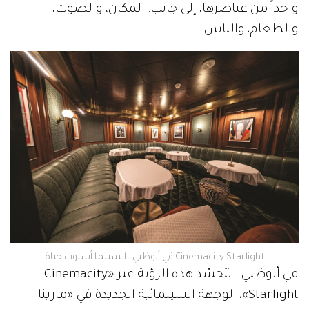
واحداً من عناصرها، إلى جانب: المكان، والصوت،
والطعام، والناس.
Cinemacity Starlight في أبوظبي.. السينما أسلوب حياة
في أبوظبي.. تتجسّد هذه الرؤية عبر «Cinemacity
Starlight»، الوجهة السينمائية الجديدة في «مارينا