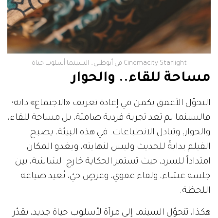
Cinemacity Starlight في أبوظبي.. السينما أسلوب حياة
مساحة للقاء.. والحوار
التحوّل الأعمق يكمن في إعادة تعريف «الاجتماع» ذاته؛
فالسينما لم تعد تجربة فردية صامتة، بل مساحة للقاء،
والحوار، وتبادل الانطباعات. في هذه البيئة، يصبح
الفيلم بدايةً للحديث وليس لنهايته، ويغدو المكان
امتداداً للسرد، حيث تستمر الحكاية خارج الشاشة، بين
جلسة عشاء، ولقاء عفوي، وعرضٍ حيّ، يُعيد صياغة
اللحظة.
هكذا، تتحوّل السينما إلى مرآة لأسلوب حياة جديد، يقدّر