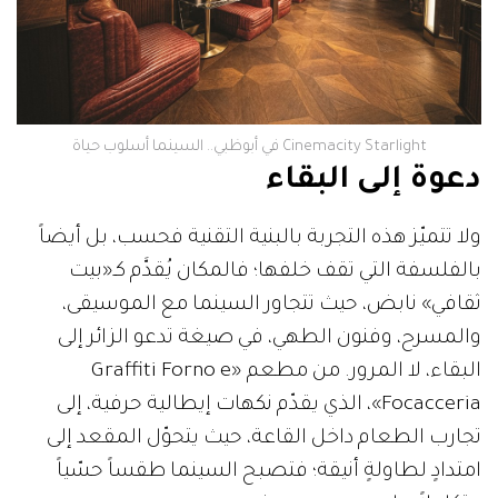
Cinemacity Starlight في أبوظبي.. السينما أسلوب حياة
دعوة إلى البقاء
ولا تتميّز هذه التجربة بالبنية التقنية فحسب، بل أيضاً
بالفلسفة التي تقف خلفها؛ فالمكان يُقدَّم كـ«بيت
ثقافي» نابض، حيث تتجاور السينما مع الموسيقى،
والمسرح، وفنون الطهي، في صيغة تدعو الزائر إلى
البقاء، لا المرور. من مطعم «Graffiti Forno e
Focacceria»، الذي يقدّم نكهات إيطالية حرفية، إلى
تجارب الطعام داخل القاعة، حيث يتحوّل المقعد إلى
امتدادٍ لطاولةٍ أنيقة؛ فتصبح السينما طقساً حسّياً