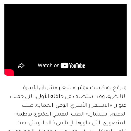
ويرفع بودكاست «وتين» شعار «شريان الأسرة
النابض»، وقد استضاف في حلقته الأولى، التي حملت
عنوان «الاستقرار الأسري: الوعي، الحماية، طلب
الدعم»، استشارية الطب النفسي الدكتورة فاطمة
المنصوري، التي حاورها الإعلامي خالد الرميثي؛ حيث