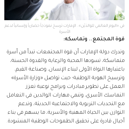
في «اليوم العالمي للوالدَيْن».. الإمارات ترسخ نموذجاً حضارياً وإنسانياً لدعم
الأسرة
قوة المجتمع.. وتماسكه:
وتدرك دولة الإمارات أن قوة المجتمعات تبدأ من أسرة
متماسكة، تسودها المحبة والرعاية والقدوة الحسنة،
باعتبارها النواة الأولى لبناء الإنسان، وصناعة القيم،
وترسيخ الهوية الوطنية؛ حيث تواصل «وزارة الأسرة»
العمل على تطوير مبادرات وبرامج نوعية تعزز
التماسك الأسري، وتنمي مهارات الوالدين في التعامل
مع التحديات التربوية والاجتماعية الحديثة، وتدعم
التوازن بين الحياة المهنية والأسرية، ما يسهم في بناء
أجيال قادرة على تحقيق الطموحات الوطنية المنشودة.