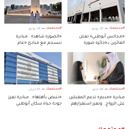
#مجتمعك
#مجتمعك
30 يونيو
24 يونيو
«مجالس أبوظبي» تعلن
«الصورة شاهد».. مبادرة
الفائزين بـ«جائزة صورة
تنسجم مع مبادئ «عام
عائلية».. احتفاءً بـ«عام
الأسرة» وتوثق التاريخ الإنساني
الأسرة»
لأبوظبي
#مجتمعك
#مجتمعك
06 مايو
01 ابريل
مبادرة «مديم» تدعم المقبلين
«تنبض بأهلها».. مبادرة تعزز
على الزواج.. وتعزز استقرارهم
جودة حياة سكان أبوظبي
الأسري