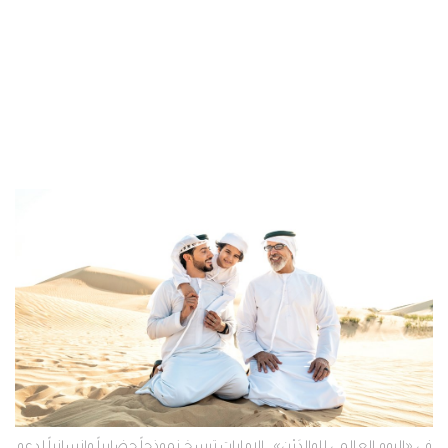
في «اليوم العالمي للوالدَيْن».. الإمارات ترسخ نموذجاً حضارياً وإنسانياً لدعم