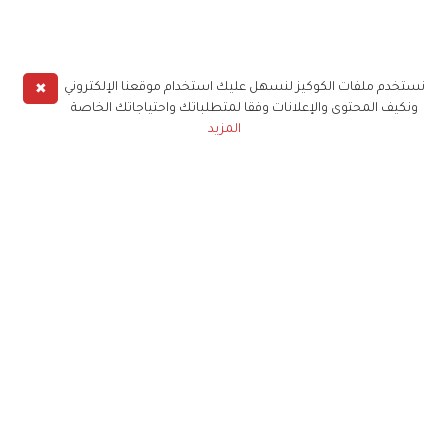
✖
نستخدم ملفات الكوكيز لنسهل عليك استخدام موقعنا الإلكتروني
ونكيف المحتوى والإعلانات وفقا لمتطلباتك واحتياجاتك الخاصة
المزيد
حملوا تطبيق
زهرة الخليج
الاشتراك للحصول على ملخص أسبوعي على بريدك