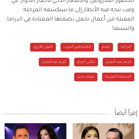
الحضور المدروس، والانتظار الذكي لاختيار الأدوار، في
وقت تتجه فيه الأنظار إلى ما ستكشفه المرحلة
المقبلة من أعمال تحمل بصمتها المعتادة في الدراما،
والسينما.
الدراما
فيلم
المشاهير العرب
الفيل الأزرق
كريم عبد العزيز
نيللي كريم
كريم عبدالعزيز
السينما العربية
فيلم جديد
إقرأ أيضاً