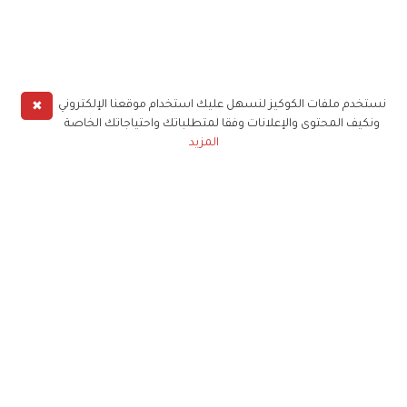
✖
نستخدم ملفات الكوكيز لنسهل عليك استخدام موقعنا الإلكتروني
ونكيف المحتوى والإعلانات وفقا لمتطلباتك واحتياجاتك الخاصة
المزيد
حملوا تطبيق
زهرة الخليج