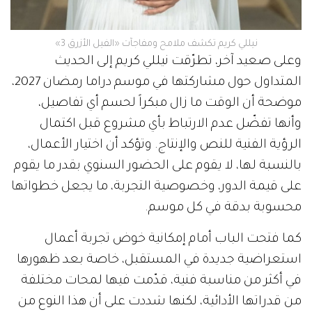
نيللي كريم تكشف ملامح ومفاجآت «الفيل الأزرق 3»
وعلى صعيد آخر، تطرّقت نيللي كريم إلى الحديث
المتداول حول مشاركتها في موسم دراما رمضان 2027،
موضحة أن الوقت ما زال مبكراً لحسم أي تفاصيل،
وأنها تفضّل عدم الارتباط بأي مشروع قبل اكتمال
الرؤية الفنية للنص والإنتاج. وتؤكد أن اختيار الأعمال،
بالنسبة لها، لا يقوم على الحضور السنوي بقدر ما يقوم
على قيمة الدور، وخصوصية التجربة، ما يجعل خطواتها
محسوبة بدقة في كل موسم.
كما فتحت الباب أمام إمكانية خوض تجربة أعمال
استعراضية جديدة في المستقبل، خاصة بعد ظهورها
في أكثر من مناسبة فنية، قدّمت فيها لمحات مختلفة
من قدراتها الأدائية، لكنها شددت على أن هذا النوع من