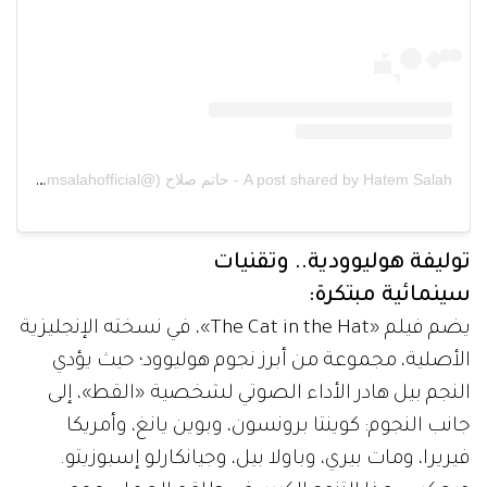
A post shared by Hatem Salah - حاتم صلاح (@hatemsalahofficial)
توليفة هوليوودية.. وتقنيات
سينمائية مبتكرة:
يضم فيلم «The Cat in the Hat»، في نسخته الإنجليزية
الأصلية، مجموعة من أبرز نجوم هوليوود؛ حيث يؤدي
النجم بيل هادر الأداء الصوتي لشخصية «القط»، إلى
جانب النجوم: كوينتا برونسون، وبوين يانغ، وأمريكا
فيريرا، ومات بيري، وباولا بيل، وجيانكارلو إسبوزيتو.