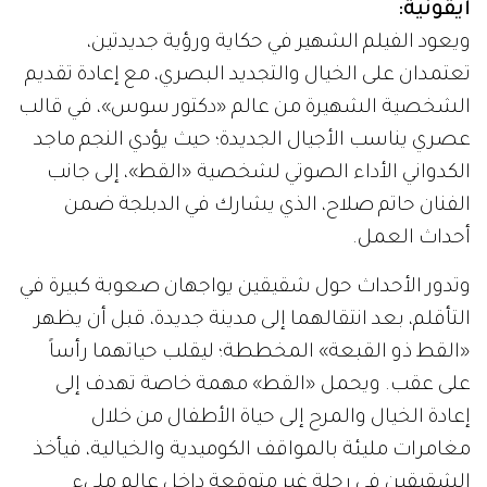
أيقونية:
ويعود الفيلم الشهير في حكاية ورؤية جديدتين،
تعتمدان على الخيال والتجديد البصري، مع إعادة تقديم
الشخصية الشهيرة من عالم «دكتور سوس»، في قالب
عصري يناسب الأجيال الجديدة؛ حيث يؤدي النجم ماجد
الكدواني الأداء الصوتي لشخصية «القط»، إلى جانب
الفنان حاتم صلاح، الذي يشارك في الدبلجة ضمن
أحداث العمل.
وتدور الأحداث حول شقيقين يواجهان صعوبة كبيرة في
التأقلم، بعد انتقالهما إلى مدينة جديدة، قبل أن يظهر
«القط ذو القبعة» المخططة؛ ليقلب حياتهما رأساً
على عقب. ويحمل «القط» مهمة خاصة تهدف إلى
إعادة الخيال والمرح إلى حياة الأطفال من خلال
مغامرات مليئة بالمواقف الكوميدية والخيالية، فيأخذ
الشقيقين في رحلة غير متوقعة داخل عالم مليء