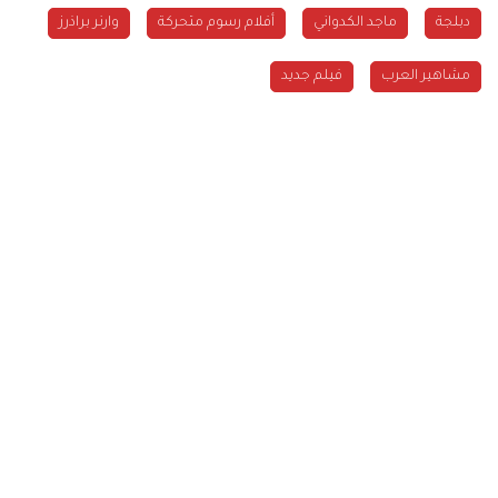
دبلجة
ماجد الكدواني
أفلام رسوم متحركة
وارنر براذرز
مشاهير العرب
فيلم جديد