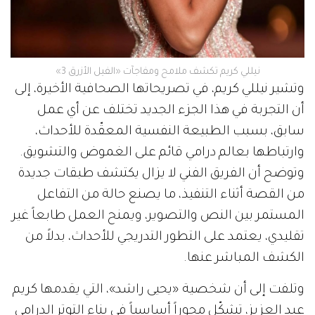
نيللي كريم تكشف ملامح ومفاجآت «الفيل الأزرق 3»
وتشير نيللي كريم، في تصريحاتها الصحافية الأخيرة، إلى
أن التجربة في هذا الجزء الجديد تختلف عن أي عمل
سابق، بسبب الطبيعة النفسية المعقّدة للأحداث،
وارتباطها بعالم درامي قائم على الغموض والتشويق.
وتوضح أن الفريق الفني لا يزال يكتشف طبقات جديدة
من القصة أثناء التنفيذ، ما يصنع حالة من التفاعل
المستمر بين النص والتصوير، ويمنح العمل طابعاً غير
تقليدي، يعتمد على التطور التدريجي للأحداث، بدلاً من
الكشف المباشر عنها.
وتلفت إلى أن شخصية «يحيى راشد»، التي يقدمها كريم
عبد العزيز، تشكّل محوراً أساسياً في بناء التوتر الدرامي