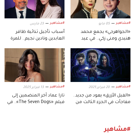
#مشاهير
#مشاهير
05 مايو
23 مارس
«الجواهرجي» يجمع محمد
أسباب تأجيل ثنائية ظافر
هنيدي ومنى زكي.. في عيد
العابدين ونادين نجيم.. للمرة
الأضحى
الثانية
#مشاهير
#مشاهير
20 فبراير 2025
13 فبراير 2025
«الفيل الأزرق» يعود من جديد..
تارا عماد آخر المنضمين إلى
مفاجآت في الجزء الثالث من
فيلم «The Seven Dogs».. في
«الفيلم»
أكبر إنتاج عربي!
#مشاهير