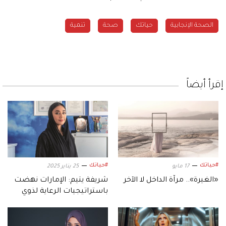
الصحة الإنجابية
حياتك
صحة
تنمية
إقرأ أيضاً
#حياتك
#حياتك
17 مايو
25 يناير 2025
«الغيرة».. مرآة الداخل لا الآخر
شريفة يتيم: الإمارات نهضت
باستراتيجيات الرعاية لذوي
التوحد