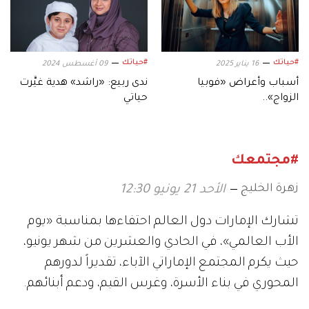
#حياتك
#حياتك
16 يناير 2025
09 أغسطس 2024
أسباب وأعراض «فوبيا
ندى ربيع: «راشد» هدية غيَّرت
الزواج»..
حياتي
#مجتمعك
زهرة الخليج
الأحد 21 يونيو 12:30
تشارك الإمارات دول العالم احتفاءها بمناسبة «يوم
الأب العالمي»، في الحادي والعشرين من شهر يونيو،
حيث يكرم المجتمع الإماراتي الآباء، تقديراً لدورهم
المحوري في بناء الأسرة، وغرس القيم، ودعم أبنائهم.