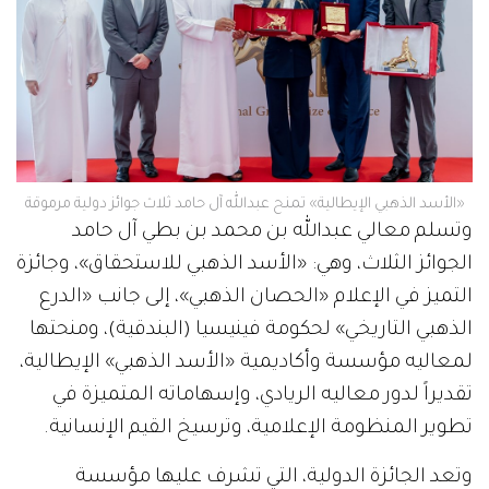
«الأسد الذهبي الإيطالية» تمنح عبدالله آل حامد ثلاث جوائز دولية مرموقة
وتسلم معالي عبدالله بن محمد بن بطي آل حامد
الجوائز الثلاث، وهي: «الأسد الذهبي للاستحقاق»، وجائزة
التميز في الإعلام «الحصان الذهبي»، إلى جانب «الدرع
الذهبي التاريخي» لحكومة فينيسيا (البندقية)، ومنحتها
لمعاليه مؤسسة وأكاديمية «الأسد الذهبي» الإيطالية،
تقديراً لدور معاليه الريادي، وإسهاماته المتميزة في
تطوير المنظومة الإعلامية، وترسيخ القيم الإنسانية.
وتعد الجائزة الدولية، التي تشرف عليها مؤسسة