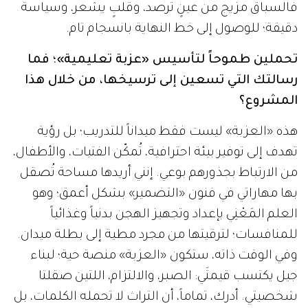
فالسباق مزيج من عينٍ ترصد، وقلبٍ يشعر، وسياسة
دقيقة؛ للوصول إلى خط النهاية بانسجام تام.
تحملين طموحاً لتأسيس «عزبة تعليمية»؛ فما
رسالتك التي تسعين إلى ترسيخها، من خلال هذا
المشروع؟
هذه «العزبة» ليست فقط ميداناً للتدريب؛ بل رؤية
تهدف إلى توفير بيئة احترافية، تُمكّن الفتيات، والأطفال،
من الارتباط بجذورهم بوعي. إنني أريدها مساحة تُصقل
بها مهاراتي في فنون «التضمير» بشكل أعمق؛ وهو
العلم المَعْنِي بإعداد وتجهيز الهجن بدنياً وغذائياً
للمنافسات؛ لترقيتها من مجرد مطية إلى بطلة ميدان.
وفي الوقت ذاته، ستكون «العزبة» منصة حية؛ لبناء
جيل يكتسب قيمتَي: الصبر، والالتزام، اللتين صقلتا
شخصيتي. أدرك، تماماً، أن التراث لا تحمله الكلمات، بل