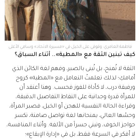
فاطمة العامري: وقوفي على الخيل في «مسيرة الاتحاد» وسامي الأغلى
كيف تبنين الثقة مع «المطية».. أثناء السباق؟
الثقة لا تُمنح، بل تُبنى بالصبر، وفهم لغة الكائن الذي
أمامكِ؛ لذلك تعلمتُ التعامل مع «المطية» كروح
ورفيقة درب، لا كأداة للفوز فحسب. وهنا أعتقد أن
للمرأة قدرة وجدانية على التقاط التفاصيل الدقيقة،
وقراءة الحالة النفسية للهجن أو الخيل، فصبر المرأة،
وحسّها العالي، يمنحانها لغة تواصل صامتة، تكسر
حواجز الخوف، وتبني جسراً من الألفة. وأثناء المنافسة،
لا أفكر في السرعة فقط، بل في «إدارة الإيقاع»؛