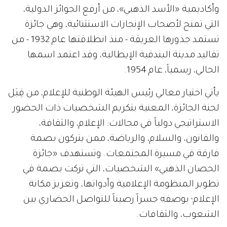
وأكاديمية «الأسد الذهبي»، من أرفع الجوائز الدولية،
التي تمنح لأصحاب الإنجازات الاستثنائية، وهي جائزة
تستمد جذورها العريقة - منذ انطلاقتها عام 1932 - من
تقاليد مدينة البندقية الإيطالية، وقد اعتمد اسمها
الحالي، رسمياً، عام 1954.
يأتي اختيار معالي رئيس الهيئة الوطنية للإعلام، من قِبَل
لجنة الجائزة، المعنية بتكريم الشخصيات ذات الحضور
الاستراتيجي دولياً في مجالات: الإعلام، والثقافة،
والقانون، والسلام، والرياضة، ممن يتركون بصمة
فارقة في مسيرة المجتمعات. وتستهدف «جائزة
الحصان الذهبي» الشخصيات، التي تركت بصمة في
تطوير المنظومة الإعلامية وأدواتها، وتعزيز مكانة
الإعلام؛ بوصفه جسراً رصيناً للتواصل الحضاري بين
الشعوب، والثقافات.