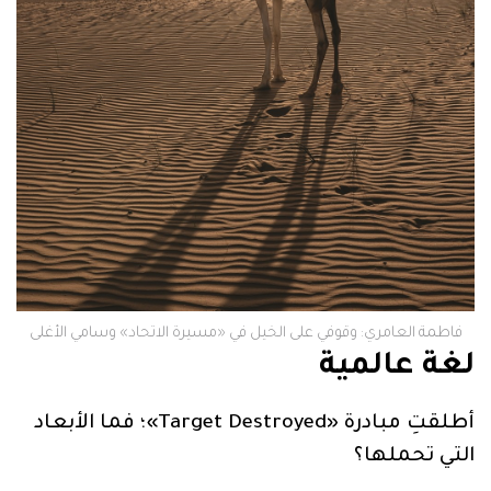
فاطمة العامري: وقوفي على الخيل في «مسيرة الاتحاد» وسامي الأغلى
لغة عالمية
أطلقتِ مبادرة «Target Destroyed»؛ فما الأبعاد
التي تحملها؟