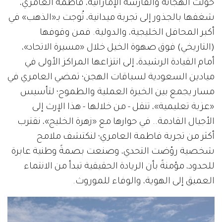
حوّلت الهجانة والفارسة الإماراتية، فاطمة العامري،
شغفها بالجذور إلى تجربة ميدانية، تُوجت بـ«الذهب» في
أكبر المحافل الخليجية، والدولية. فمن وقوفها
(التاريخي) فوق صهوة الخيل خلال «مسيرة الاتحاد»،
أمام القيادة الرشيدة، إلى انتزاعها المراكز الأولى في
ميادين السعودية لسباقات الهجن؛ تمضي العامري في
مسار يجمع بين الخبرة العملية والطموح؛ لتأسيس
«عزبة تعليمية»، تنقل - من خلالها - هذا الإرث إلى
الأجيال القادمة.. في حوارها مع «زهرة الخليج»، نقترب
أكثر من تجربة فاطمة العامري؛ لنكتشف ملامح
شخصية روّضت التحدي، وصنعت بصمةً وطنية عابرة
للحدود، مؤمنةً بأن الريادة الحقيقية تبدأ من الانتماء
العميق إلى الهوية، والوفاء للموروث.