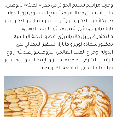
وجرت مراسم تسليم الجوائز في مقر «الهيئة» بأبوظبي،
خلال استقبال معاليه وفداً رفيع المستوى يزور الدولة،
ضم كلاً من: الدكتورة لوز أدريانا سارسينيلي، والدكتور بيير
باولو زانيوني، نائبَيْ رئيس «جائزة الأسد الذهبي»،
والدكتور غابرييل كانديلاريزي، عضو اللجنة الرئاسية
بحضور سعادة لورنزو فانارا، السفير الإيطالي لدى
الدولة، وجراح القلب العالمي البروفيسور عبدالله راوح،
الرئيس الشرفي لجامعة ساليرنو الإيطالية، وبروفيسور
جراحة القلب في الجامعة الكاثوليكية.