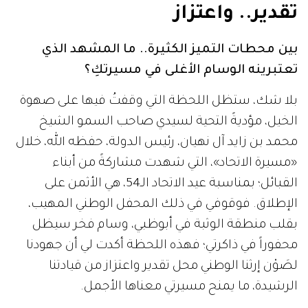
تقدير.. واعتزاز
بين محطات التميز الكثيرة.. ما المشهد الذي
تعتبرينه الوسام الأغلى في مسيرتكِ؟
بلا شك، ستظل اللحظة التي وقفتُ فيها على صهوة
الخيل، مؤديةً التحية لسيدي صاحب السمو الشيخ
محمد بن زايد آل نهيان، رئيس الدولة، حفظه الله، خلال
«مسيرة الاتحاد»، التي شهدت مشاركةً من أبناء
القبائل؛ بمناسبة عيد الاتحاد الـ54، هي الأثمن على
الإطلاق. فوقوفي في ذلك المحفل الوطني المهيب،
بقلب منطقة الوثبة في أبوظبي، وسام فخر سيظل
محفوراً في ذاكرتي؛ فهذه اللحظة أكدت لي أن جهودنا
لصَوْن إرثنا الوطني محل تقدير واعتزاز من قيادتنا
الرشيدة، ما يمنح مسيرتي معناها الأجمل.