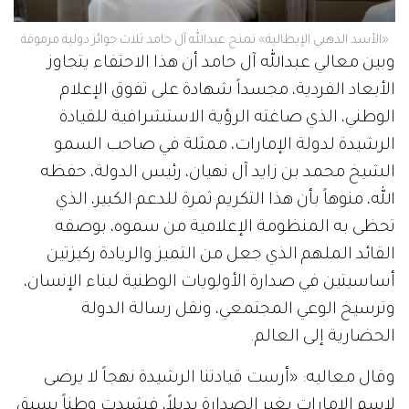
«الأسد الذهبي الإيطالية» تمنح عبدالله آل حامد ثلاث جوائز دولية مرموقة
وبين معالي عبدالله آل حامد أن هذا الاحتفاء يتجاوز
الأبعاد الفردية، مجسداً شهادة على تفوق الإعلام
الوطني، الذي صاغته الرؤية الاستشرافية للقيادة
الرشيدة لدولة الإمارات، ممثلة في صاحب السمو
الشيخ محمد بن زايد آل نهيان، رئيس الدولة، حفظه
الله، منوهاً بأن هذا التكريم ثمرة للدعم الكبير، الذي
تحظى به المنظومة الإعلامية من سموه، بوصفه
القائد الملهم الذي جعل من التميز والريادة ركيزتين
أساسيتين في صدارة الأولويات الوطنية لبناء الإنسان،
وترسيخ الوعي المجتمعي، ونقل رسالة الدولة
الحضارية إلى العالم.
وقال معاليه: «أرست قيادتنا الرشيدة نهجاً لا يرضى
لاسم الإمارات بغير الصدارة بديلاً، فشيدت وطناً يسبق