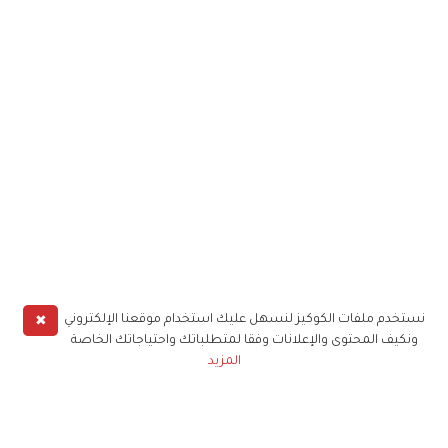
✖
نستخدم ملفات الكوكيز لنسهل عليك استخدام موقعنا الإلكتروني
ونكيف المحتوى والإعلانات وفقا لمتطلباتك واحتياجاتك الخاصة
المزيد