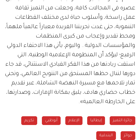
عصره في المجالات كافة، وجعلت من التميز ثقافة
عمل راسخة، وأسلوب حياة لدى مختلف القطاعات
التنموية، حتى غدت تجربتنا الفريدة معياراً عالمياً ملهماً،
ومحط تقدير وإعجاب من كبرى المنظمات
والمؤسسات الدولية.. واليوم، يأتي هذا الاحتفاء الدولي
الرفيع؛ ليؤكد أن المنظومة الإعلامية الوطنية، التي
استقت ريادتها من هذا الفكر القيادي الاستثنائي، قد جاء
دورها لتنال حظها المستحق من التتويج العالمي، وتجني
ثمار تلاحمها مع مسيرة النهضة الشاملة، عبر تقديم
خطاب حضاري هادف، يليق بمكانة الإمارات، وصدارتها،
على الخارطة العالمية».
جائزة التميز
إيطاليا
الإعلام
أبوظبي
تكريم
جوائز
البندقية