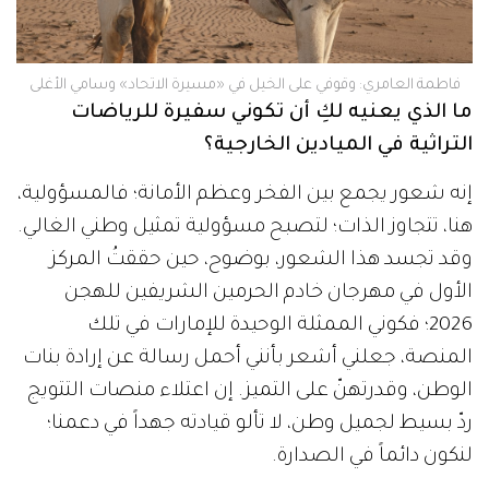
فاطمة العامري: وقوفي على الخيل في «مسيرة الاتحاد» وسامي الأغلى
ما الذي يعنيه لكِ أن تكوني سفيرة للرياضات
التراثية في الميادين الخارجية؟
إنه شعور يجمع بين الفخر وعظم الأمانة؛ فالمسؤولية،
هنا، تتجاوز الذات؛ لتصبح مسؤولية تمثيل وطني الغالي.
وقد تجسد هذا الشعور، بوضوح، حين حققتُ المركز
الأول في مهرجان خادم الحرمين الشريفين للهجن
2026؛ فكوني الممثلة الوحيدة للإمارات في تلك
المنصة، جعلني أشعر بأنني أحمل رسالة عن إرادة بنات
الوطن، وقدرتهنّ على التميز. إن اعتلاء منصات التتويج
ردّ بسيط لجميل وطن، لا تألو قيادته جهداً في دعمنا؛
لنكون دائماً في الصدارة.