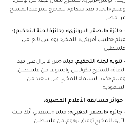
ربّما.. تونس-برلين»، للمخرج نضال قيقة من تونس،
وفيلم «الحياة بعد سهام»، للمخرج نمير عبد المسيح
من مصر.
- جائزة «الصقر البرونزي» (جائزة لجنة التحكيم):
فيلم «طبيب أمريكي»، للمخرج بوه سي تانغ، من
فلسطين.
- تنويه لجنة التحكيم:
فيلم «من لا يزال على قيد
الحياة» للمخرج نيكولاس واديموف من فلسطين،
وفيلم «ضد السينما» للمخرج علي سعيد من
السعودية.
· جوائز مسابقة الأفلام القصيرة:
- جائزة «الصقر الذهبي»:
فيلم «يسعدني أنّك ميت
الآن»، للمخرج توفيق برهوم، من فلسطين.