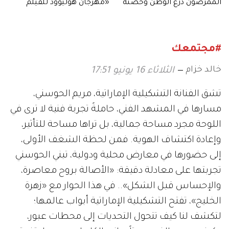
الممرضون درع الوطن وحصنه
«مهرجان هوليوود للفيلم
الأمين
العربي».. في دورته الخامسة
#مجتمعك
خالد خزام
الثلاثاء 16 يونيو 17:51
تشق الفنانة التشكيلية الإماراتية، مريم الحوسني،
مسارها في المشهد الفني، حاملةً تجربة فنية لا ترى في
اللوحة مجرد مساحة جمالية، بل تراها مساحة للتأثير،
وإعادة اكتشاف الهوية. فمن لحظة الشغف الأولى،
إلى حضورها في معارض محلية ودولية، تبني الحوسني
تجربتها على معادلة دقيقة: «الأصالة بروح معاصرة،
والإحساس قبل الشكل».. في هذا الحوار مع «زهرة
الخليج»، تفتح التشكيلية الإماراتية أبواب عالمها؛
لتكشف لنا كيف تتحول التحديات إلى محطات عبور،