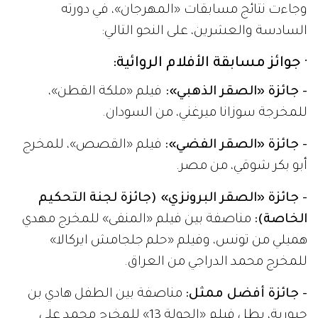
وجاءت نتائج مسابقات «المهرجان»، في دورته
السادسة والعشرين، على النحو التالي:
· جوائز مسابقة الأفلام الروائية:
- جائزة «الصقر الذهبي»:
فيلم «ملكة القطن»،
للمخرجة سوزانا ميرغني، من السودان.
- جائزة «الصقر الفضي»:
فيلم «القصص»، للمخرج
أبو بكر شوقي، من مصر.
- جائزة «الصقر البرونزي» (جائزة لجنة التحكيم
الخاصة):
مناصفة بين فيلم «المنفى» للمخرج مهدي
هميلي من تونس، وفيلم «حلم جلجامش ايركالا»
للمخرج محمد الدراجي من العراق.
- جائزة أفضل ممثل:
مناصفة بين الطفل هادي بن
جبورية، بطل فيلم «الجولة 13» للمخرج محمد علي