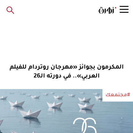
المكرمون بجوائز «مهرجان روتردام للفيلم
العربي».. في دورته الـ26
#مجتمعك