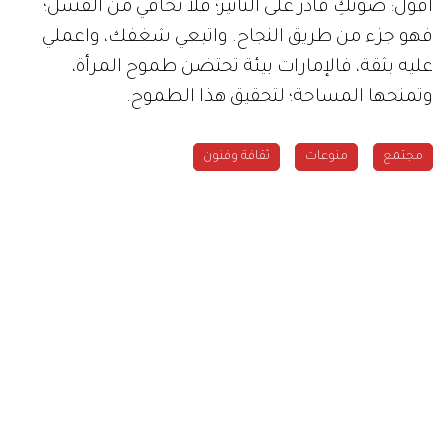
أقول: صوتكِ قادر على التأثير؛ فلا تخافي من الفشل؛
فهو جزء من طريق النجاح. واتبعي شغفك، واعملي
عليه بثقة، فالإمارات بيئة تحتضن طموح المرأة،
وتمنحها المساحة؛ لتحقيق هذا الطموح.
مجتمع
منوعات
ثقافة وفنون