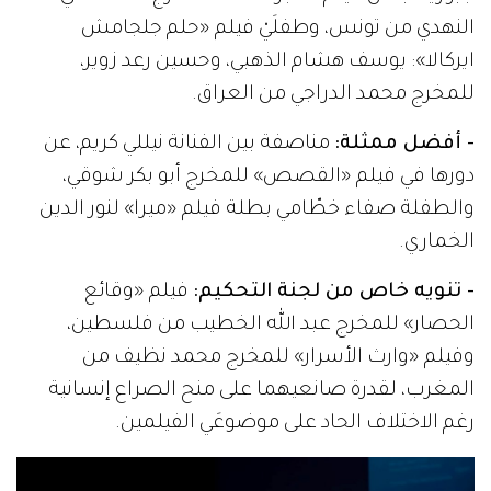
النهدي من تونس، وطفلَيْ فيلم «حلم جلجامش
ايركالا»: يوسف هشام الذهبي، وحسين رعد زوير،
للمخرج محمد الدراجي من العراق.
- أفضل ممثلة:
مناصفة بين الفنانة نيللي كريم، عن
دورها في فيلم «القصص» للمخرج أبو بكر شوقي،
والطفلة صفاء خطّامي بطلة فيلم «ميرا» لنور الدين
الخماري.
- تنويه خاص من لجنة التحكيم:
فيلم «وقائع
الحصار» للمخرج عبد الله الخطيب من فلسطين،
وفيلم «وارث الأسرار» للمخرج محمد نظيف من
المغرب، لقدرة صانعيهما على منح الصراع إنسانية
رغم الاختلاف الحاد على موضوعَي الفيلمين.