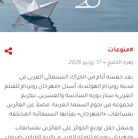
#منوعات
زهرة الخليج
17 يونيو 2026
بعد خمسة أيام من الحراك السينمائي العربي في
مدينة روتردام الهولندية، أسدل «مهرجان روتردام للفيلم
العربي» ستار دورته السادسة والعشرين، بتكريم
مجموعة من نجوم السينما العربية، فضلاً عن الفائزين
بمسابقات «المهرجان» بفئاتها السينمائية المختلفة.
وشمل حفل توزيع الجوائز على الفائزين بمسابقات
«مهرجان روتردام للفيلم العربي»، تكريم الفنانين ضيوف