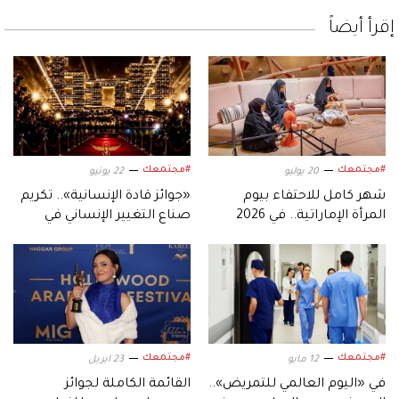
إقرأ أيضاً
#مجتمعك
#مجتمعك
20 يوليو
22 يونيو
شهر كامل للاحتفاء بيوم
«جوائز قادة الإنسانية».. تكريم
المرأة الإماراتية.. في 2026
صناع التغيير الإنساني في
العالم
#مجتمعك
#مجتمعك
12 مايو
23 ابريل
في «اليوم العالمي للتمريض»..
القائمة الكاملة لجوائز