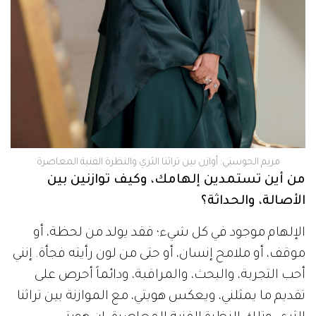
مريم الحوسني: أوازن بين تراثنا الثري والنظرة الفنية المعاصرة
من أين تستمدين إلهامك، وكيف توازنين بين
الأصالة، والحداثة؟
الإلهام موجود في كل شيء؛ فقد يولد من لحظة، أو
موقف، أو ملامح إنسان، أو حتى من لون رأيته فجأة. إنني
أحب التجربة، والبحث، والمراقبة، ودائماً أحرص على
تقديم ما يمثلني، ويعكس هويتي، مع الموازنة بين تراثنا