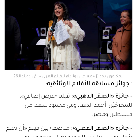
المكرمون بجوائز «مهرجان روتردام للفيلم العربي».. في دورته الـ26
· جوائز مسابقة الأفلام الوثائقية:
- جائزة «الصقر الذهبي»:
فيلم «عرض إضافي»،
للمخرجَيْن: أحمد الدنف، ومي محمود سعد، من
فلسطين ومصر.
- جائزة «الصقر الفضي»:
مناصفة بين فيلم «أن نحلم