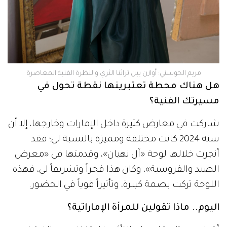
مريم الحوسني: أوازن بين تراثنا الثري والنظرة الفنية المعاصرة
هل هناك محطة تعتبرينها نقطة تحول في
مسيرتك الفنية؟
شاركت في معارض كثيرة داخل الإمارات وخارجها، إلا أن
سنة 2024 كانت مختلفة ومميزة بالنسبة لي؛ فقد
أنجزت خلالها لوحة «آل نهيان»، وقدمتها في «معرض
الصيد والفروسية»، وكان هذا فخراً وتشريفاً لي، فهذه
اللوحة تركت بصمة كبيرة، وتأثيراً قوياً في الحضور.
اليوم.. ماذا تقولين للمرأة الإماراتية؟