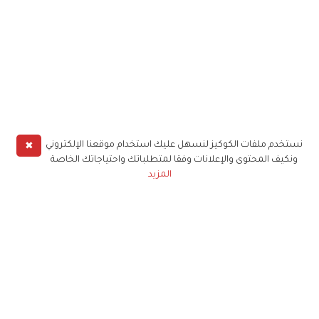
✖
نستخدم ملفات الكوكيز لنسهل عليك استخدام موقعنا الإلكتروني
ونكيف المحتوى والإعلانات وفقا لمتطلباتك واحتياجاتك الخاصة
المزيد
حملوا تطبيق
زهرة الخليج