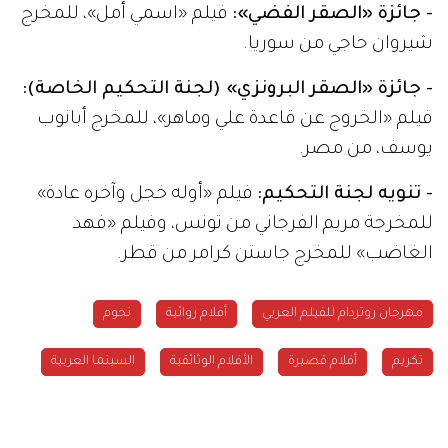
- جائزة «الصقر الفضي»:
فيلم «اسمي أمل»، للمخرج
شيروان حاجي من سوريا.
- جائزة «الصقر البرونزي» (لجنة التحكيم الخاصة):
فيلم «الخروج عن قاعدة علي وماهر»، للمخرج أبانوب
يوسف، من مصر.
- تنويه لجنة التحكيم:
فيلم «أوله خجل وآخره عادة»
للمخرجة مريم الفرجاني من تونس، وفيلم «فهد
الغاضب» للمخرج جاستن كرامر من قطر.
مهرجان روتردام للفيلم العربي
أفلام روائية
نجوم
تكريم
أفلام قصيرة
الأفلام الوثائقية
السينما العربية