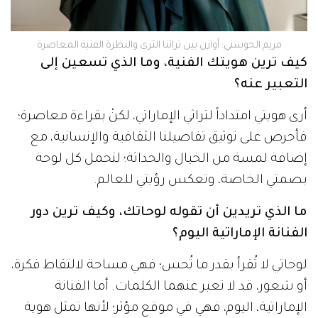
مريم الحوسني: أوازن بين تراثنا الثري والنظرة الفنية المعاصرة
كيف ترين هويتك الفنية، وما الذي تسعين إلى
التعبير عنه؟
أرى هويتي امتداداً لتراثي الإماراتي، لكنْ بقراءة معاصرة؛
فأحرص على توثيق تفاصيلنا الثقافية والإنسانية، مع
إضافة لمسة من الخيال والحداثة؛ لتحمل كل لوحة
بصمتي الخاصة، وتعكس رؤيتي للعالم.
ما الذي تريدين أن تقوله لوحاتك، وكيف ترين دور
الفنانة الإماراتية اليوم؟
لوحاتي لا تُقرأ بقدر ما تُحس؛ فهي مساحة لالتقاط فكرة،
أو شعور، قد لا تعبر عنهما الكلمات. أما الفنانة
الإماراتية، اليوم، فهي في موقع مؤثر؛ لأنها تمثل هوية