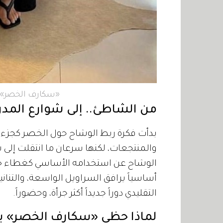
«سكارف الخصر»..
من الشاطئ.. إلى شوارع المدن
بدأت فكرة ربط الوشاح حول الخصر كجزء م
والمنتجعات، لكنها سرعان ما انتقلت إلى
الوشاح عن استخدامه الأساسي كغطاء خ
أساسياً يرافق السراويل الواسعة، والتناني
التقليدي دوراً جديداً أكثر جرأة، وحضوراً.
لماذا حظي «سكارف الخصر» ب