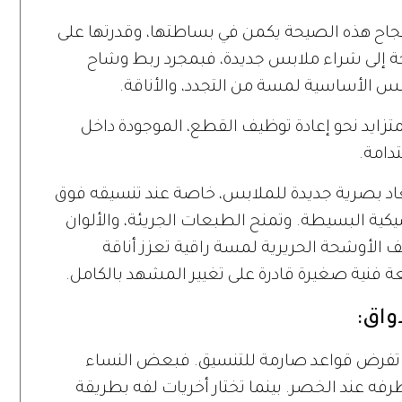
ء نجاح هذه الصيحة يكمن في بساطتها، وقدرتها على
جة إلى شراء ملابس جديدة، فبمجرد ربط وشاح
بس الأساسية لمسة من التجدد، والأناقة.
متزايد نحو إعادة توظيف القطع، الموجودة داخل
دامة.
د بصرية جديدة للملابس، خاصة عند تنسيقه فوق
سيكية البسيطة. وتمنح الطبعات الجريئة، والألوان
ف الأوشحة الحريرية لمسة راقية تعزز أناقة
ة فنية صغيرة قادرة على تغيير المشهد بالكامل.
واق:
لا تفرض قواعد صارمة للتنسيق. فبعض النساء
ه عند الخصر. بينما تختار أخريات لفه بطريقة