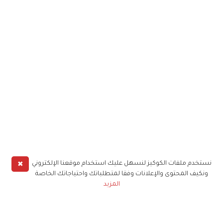
✖
نستخدم ملفات الكوكيز لنسهل عليك استخدام موقعنا الإلكتروني
ونكيف المحتوى والإعلانات وفقا لمتطلباتك واحتياجاتك الخاصة
المزيد