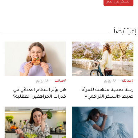
السكر في الدم
إقرأ أيضاً
#حياتك
#حياتك
12 يوليو
28 يونيو
رحلة صحية ملهمة للمرأة..
هل يؤثر النظام الغذائي في
ضبط «السكر التراكمي»
قدرات المراهقين العقلية؟
ونصائح مهمة