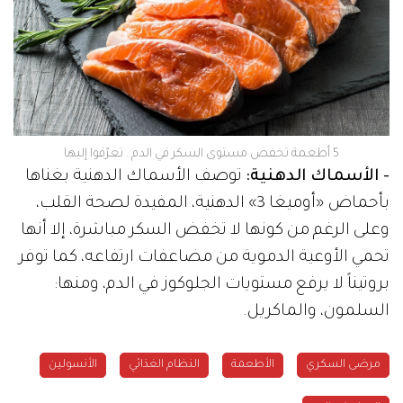
5 أطعمة تخفض مستوى السكر في الدم.. تعرّفوا إليها
- الأسماك الدهنية:
توصف الأسماك الدهنية بغناها
بأحماض «أوميغا 3» الدهنية، المفيدة لصحة القلب،
وعلى الرغم من كونها لا تخفض السكر مباشرة، إلا أنها
تحمي الأوعية الدموية من مضاعفات ارتفاعه، كما توفر
بروتيناً لا يرفع مستويات الجلوكوز في الدم، ومنها:
السلمون، والماكريل.
مرضى السكري
الأطعمة
النظام الغذائي
الأنسولين