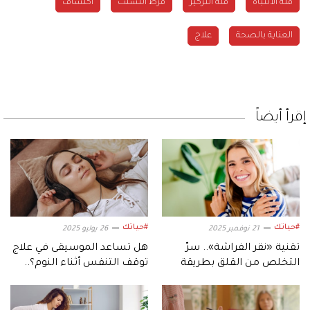
قلة الانتباه
قلة التركيز
فرط التشتت
اكتشاف
العناية بالصحة
علاج
إقرأ أيضاً
#حياتك
#حياتك
21 نوفمبر 2025
26 يوليو 2025
تقنية «نقر الفراشة».. سرّ
هل تساعد الموسيقى في علاج
التخلص من القلق بطريقة
توقف التنفس أثناء النوم؟..
لطيفة وفعّالة
تفاصيل مفاجئة