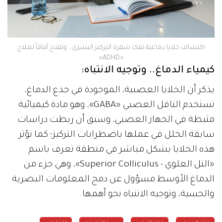
اكتشاف خلايا دماغية تفك شفرة التركيز البشري.. وتفتح آفاقاً لعلاج
«ADHD»
كيمياء الدماغ.. وتوجيه الانتباه:
يذكر أن الخلايا العصبية، الموجودة في جذع الدماغ،
تستخدم الناقل العصبي «GABA»، وهو مادة كيميائية
مثبطة في الجهاز العصبي، وسبق أن ربطت دراسات
سابقة الخلل في عملها باضطرابات التركيز؛ كما تؤثر
هذه الخلايا بشكل مباشر في منطقة تعرف باسم
«التل العلوي - Superior Colliculus»، وهي جزء من
الدماغ الأوسط مسؤول عن دمج المعلومات البصرية
والحسية، وتوجيه الانتباه نحو أهمها.