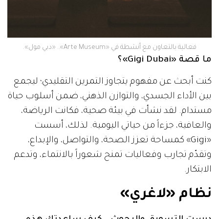
فعالية بالتعاون مع أنشطة في «Arte Museum».. «دبي مول».
ما قصة «Gigi Dubai»؟
كنت أبحث عن مفهوم يتجاوز التمرين التقليدي؛ ليجمع
بين الأداء الجسدي، والتوازن الذهني، ضمن أسلوب حياة
مستدام. لقد نشأت في بيئة صحية، فكانت الرياضة،
والعافية، جزءاً من حياتي اليومية. لذلك، أسست
«Gigi» كمساحة تعزز الصحة، والتواصل، والإبداع،
وتقدّم تجارب وفعاليات تمنح شعوراً بالانتماء، وتدعم
الابتكار.
نظام «لاغري»