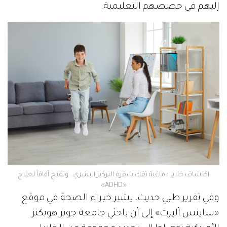
إليهم في حصصهم التعليمية.
اكتشاف خلايا دماغية تفك شفرة التركيز البشري.. وتفتح آفاقاً لعلاج
«ADHD»
وفي تقرير طبي حديث، يشير خبراء الصحة في موقع
«ساينس أليرت» إلى أن باحثي جامعة جونز هوبكنز