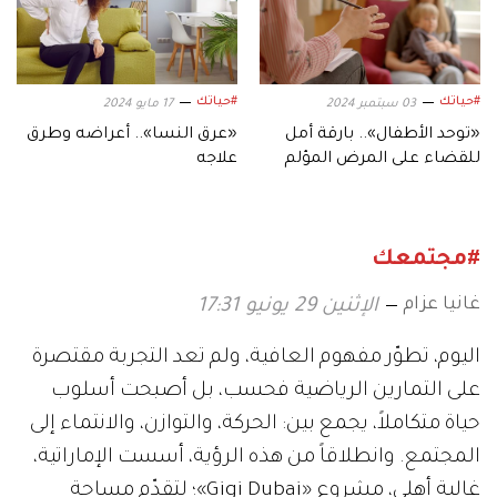
#حياتك
#حياتك
03 سبتمبر 2024
17 مايو 2024
«توحد الأطفال».. بارقة أمل
«عرق النسا».. أعراضه وطرق
للقضاء على المرض المؤلم
علاجه
#مجتمعك
غانيا عزام
الإثنين 29 يونيو 17:31
اليوم، تطوّر مفهوم العافية، ولم تعد التجربة مقتصرة
على التمارين الرياضية فحسب، بل أصبحت أسلوب
حياة متكاملاً، يجمع بين: الحركة، والتوازن، والانتماء إلى
المجتمع. وانطلاقاً من هذه الرؤية، أسست الإماراتية،
غالية أهلي، مشروع «Gigi Dubai»؛ لتقدّم مساحة