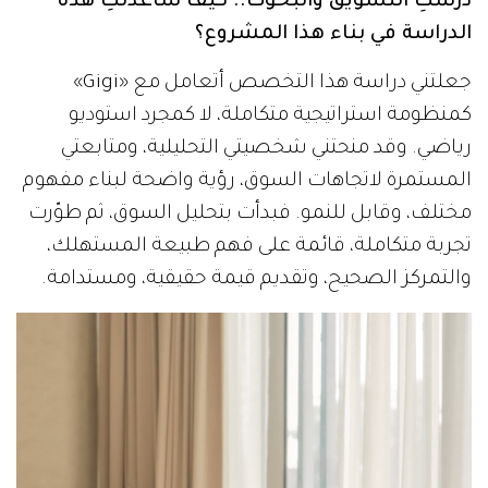
درستِ التسويق والبحوث.. كيف ساعدتكِ هذه
الدراسة في بناء هذا المشروع؟
جعلتني دراسة هذا التخصص أتعامل مع «Gigi»
كمنظومة استراتيجية متكاملة، لا كمجرد استوديو
رياضي. وقد منحتني شخصيتي التحليلية، ومتابعتي
المستمرة لاتجاهات السوق، رؤية واضحة لبناء مفهوم
مختلف، وقابل للنمو. فبدأت بتحليل السوق، ثم طوّرت
تجربة متكاملة، قائمة على فهم طبيعة المستهلك،
والتمركز الصحيح، وتقديم قيمة حقيقية، ومستدامة.