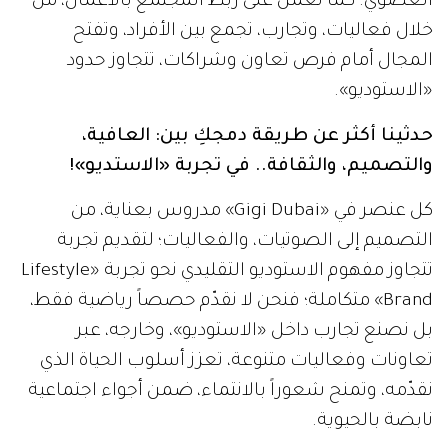
العضوي. كما نعمل على ربط المجتمع بالأعمال، من
خلال فعاليات، وتجارب، تجمع بين الأفراد، وتفتح
المجال أمام فرص تعاون وشراكات، تتجاوز حدود
«الاستوديو».
حدثينا أكثر عن طريقة دمجكِ بين: العافية،
والتصميم، والثقافة.. في تجربة «الاستديو»!
كل عنصر في «Gigi Dubai» مدروس بعناية، من
التصميم إلى الصوتيات، والفعاليات؛ لتقديم تجربة
تتجاوز مفهوم الاستوديو التقليدي نحو تجربة «Lifestyle
Brand» متكاملة؛ فنحن لا نقدّم حصصاً رياضية فقط،
بل نصنع تجارب داخل «الاستوديو»، وخارجه، عبر
تعاونات وفعاليات متنوعة، تعزز أسلوب الحياة الذي
نقدّمه، وتمنح شعوراً بالانتماء، ضمن أجواء اجتماعية
نابضة بالحيوية.