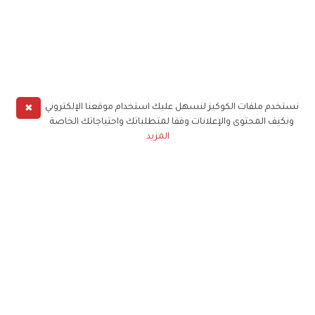
✖
نستخدم ملفات الكوكيز لنسهل عليك استخدام موقعنا الإلكتروني
ونكيف المحتوى والإعلانات وفقا لمتطلباتك واحتياجاتك الخاصة
المزيد
حملوا تطبيق
زهرة الخليج