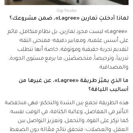
Gigi Studio
لماذا أدخلتِ تمارين «Lagree»، ضمن مشروعك؟
«Lagree» ليست مجرد تمارين، بل نظام متكامل، قائم
على أسس علمية، ومعايير دقيقة؛ فمنحني الثقة؛
لتقديم تجربة حقيقية وموثوقة، خاصة أنها تتطلب
تدريباً، وترخيصاً، متخصصَيْن، ما يرفع مستوى الجودة،
والمصداقية.
ما الذي يميّز طريقة «Lagree»، عن غيرها من
أساليب اللياقة؟
هذه الطريقة تجمع بين الشدة والتحكم؛ فهي منخفضة
التأثير في المفاصل، وعالية الكثافة، في الوقت نفسه.
كما تركز على القوة، والتحمل، وتعزيز التواصل بين
العقل، والعضلات؛ فتحقق نتائج فعّالة دون الضغط