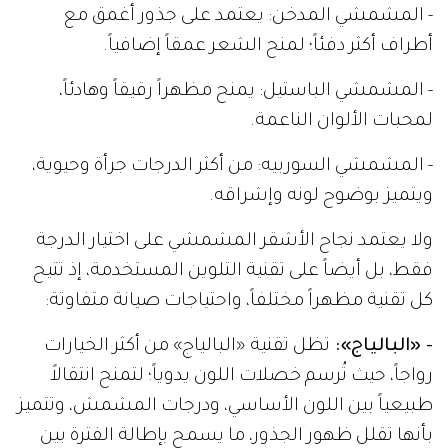
- المشمشي المدخن: يعتمد على جذور أغمق مع
أطراف أكثر دفئاً؛ لمنح الشعر عمقاً إضافياً.
- المشمشي الباستيل: يمنح مظهراً رقيقاً وهادئاً،
لمحبات الألوان الناعمة.
- المشمشي السوربيه: من أكثر الدرجات جرأة وحيوية،
ويتميز بوضوح لونه وإشراقه.
ولا يعتمد نجاح الأشقر المشمشي على اختيار الدرجة
فقط، بل أيضاً على تقنية التلوين المستخدمة، إذ تتيح
كل تقنية مظهراً مختلفاً، واحتياجات صيانة متفاوتة:
- «البالياج»:
تظل تقنية «البالياج» من أكثر الخيارات
رواجاً، حيث تُرسم خصلات اللون يدوياً؛ لتمنح انتقالاً
طبيعياً بين اللون الأساسي، ودرجات المشمش، وتتميز
بأنها تقلل ظهور الجذور، ما يسمح بإطالة الفترة بين