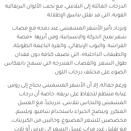
الدرجات المائلة إلى البلاتيني، مع تجنب الألوان البرتقالية
القوية، التي قد تقلل تناسق الإطلالة.
ويزداد تأثير الأشقر المشمشي عند دمجه مع قصات
شعر تمنح الحركة والانسيابية، ومن أبرزها: «قصة
الفراشة، والبوب الإيطالي، والغرة الناعمة الطويلة،
والطبقات الداخلية»، التي تضيف كثافة دون فقدان
طول الشعر. والقصات المتدرجة التي تسمح بانعكاس
الضوء على مختلف درجات اللون.
ورغم جماله، إلا أن الأشقر المشمشي يحتاج إلى روتين
عناية منتظم للحفاظ على بريقه، خاصة أن درجات
المشمش والنحاس تتلاشى، تدريجياً، مع الغسل
المتكرر. وينصح الخبراء باستخدام شامبو، وبلسم،
مخصصين للشعر المصبوغ، وخاليين من الكبريتات،
مع تقليل عدد مرات غسل الشعر إلى مرتين أو ثلاث