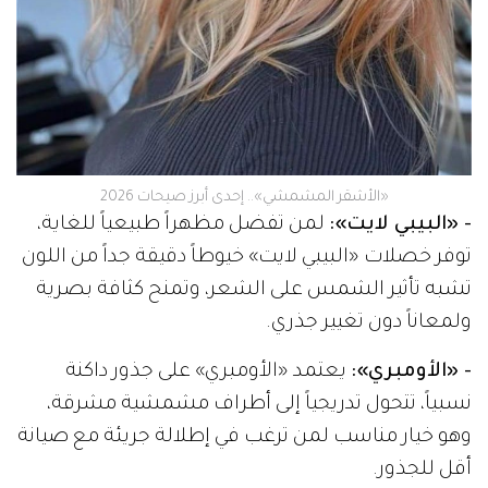
«الأشقر المشمشي».. إحدى أبرز صيحات 2026
- «البيبي لايت»:
لمن تفضل مظهراً طبيعياً للغاية،
توفر خصلات «البيبي لايت» خيوطاً دقيقة جداً من اللون
تشبه تأثير الشمس على الشعر، وتمنح كثافة بصرية
ولمعاناً دون تغيير جذري.
- «الأومبري»:
يعتمد «الأومبري» على جذور داكنة
نسبياً، تتحول تدريجياً إلى أطراف مشمشية مشرقة،
وهو خيار مناسب لمن ترغب في إطلالة جريئة مع صيانة
أقل للجذور.