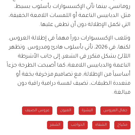
رومانسي، بينما تأتي الإكسسوارات بأسلوب بسيط،
مثل: الدبابيس الناعمة أو اللمسات اللامعة الخفيفة،
التي تكمل الإطلالة دون أن تطغى عليها.
وتلعب الإكسسوارات دوراً مهماً في إطلالة العروس.
لكنها، في 2026، تأتي بأسلوب هادئ ومدروس. وتظهر
اللآلئ بشكل متكرر في الشعر، إلى جانب الأشرطة
الناعمة والدبابيس اللامعة، كما أصبحت الطرحة جزءاً
أساسياً من الإطلالة، مع تصاميم مزخرفة بخفة أو
متعددة الطبقات، تضيف لمسة درامية راقية دون
مبالغة.
جمال العروس
البشرة
العيون
عروس الصيف
مكياج
الشفاه
الحواجب
الشعر