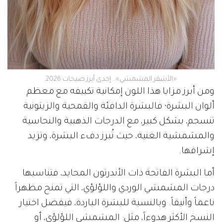
«الأشقر المشمشي».. إحدى أبرز صيحات 2026
ومن أبرز مزايا هذا اللون إمكانية تكييفه مع معظم
ألوان البشرة؛ فالبشرة الدافئة والقمحية والزيتونية
تنسجم، بشكل كبير، مع الدرجات الذهبية والنحاسية
والمشمشية الغنية، حيث تُبرز دفء البشرة، وتزيد
إشراقها.
أما البشرة الفاتحة ذات الأندرتون المحايد، فتناسبها
درجات المشمشي الوردي واللؤلؤي، التي تمنح مظهراً
ناعماً وأنيقاً. وبالنسبة للبشرة الباردة، فيفضل اختيار
النسخ الأكثر هدوءاً، مثل: المشمشي اللؤلؤي، أو