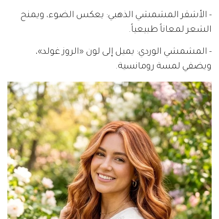
- الأشقر المشمشي الذهبي: يعكس الضوء، ويمنح
الشعر لمعاناً طبيعياً.
- المشمشي الوردي: يميل إلى لون «الروز غولد»،
ويضفي لمسة رومانسية.