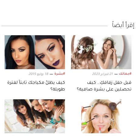
إقرأ أيضاً
#جمالك
#بشرة
21 فبراير 2023
18 يوليو 2015
قبل حفل زفافكِ.. كيف
كيف يظلّ مكياجك ثابتاً لفترة
تحصلين على بشرة صافية؟
طويلة؟