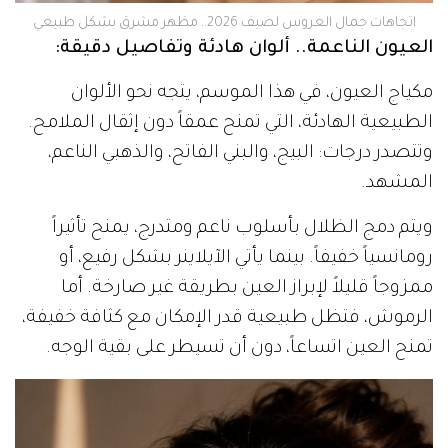
اتجاهات جمال العروس لصيف 2026.. مظهر مشرق بشكل طبيعي
العيون الناعمة.. ألوان هادئة وتفاصيل دقيقة:
مكياج العيون، في هذا الموسم، يتجه نحو الألوان
الطبيعية الهادئة، التي تمنح عمقاً دون إثقال الملامح.
وتتصدر درجات: البيج، والبني الفاتح، والذهبي الناعم،
المشهد.
ويتم دمج الظلال بأسلوب ناعم ومتدرج، يمنح تأثيراً
رومانسياً خفيفاً. بينما يأتي الآيلاينر بشكل رفيع، أو
ممزوجاً قليلاً لإبراز العين بطريقة غير صارخة. أما
الرموش، فتظل طبيعية قدر الإمكان مع كثافة خفيفة،
تمنح العين اتساعاً، دون أن تسيطر على بقية الوجه.