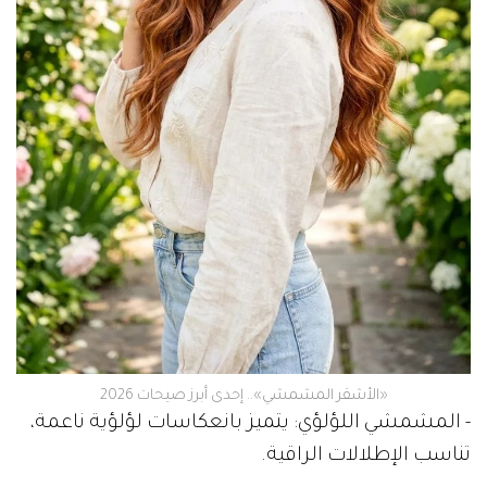
«الأشقر المشمشي».. إحدى أبرز صيحات 2026
- المشمشي اللؤلؤي: يتميز بانعكاسات لؤلؤية ناعمة،
تناسب الإطلالات الراقية.