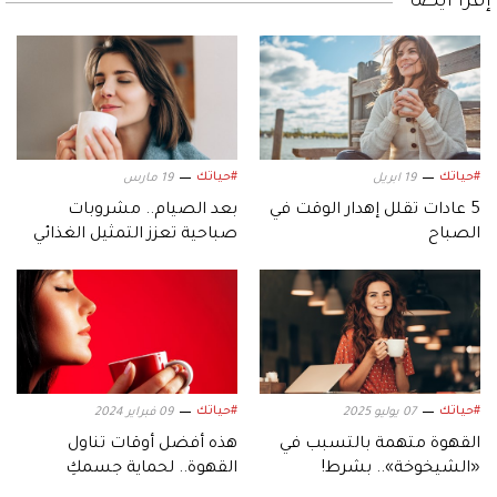
إقرأ أيضاً
#حياتك
#حياتك
19 ابريل
19 مارس
5 عادات تقلل إهدار الوقت في
بعد الصيام.. مشروبات
الصباح
صباحية تعزز التمثيل الغذائي
بدلاً من القهوة
#حياتك
#حياتك
07 يوليو 2025
09 فبراير 2024
القهوة متهمة بالتسبب في
هذه أفضل أوقات تناول
«الشيخوخة».. بشرط!
القهوة.. لحماية جسمكِ
وعقلكِ