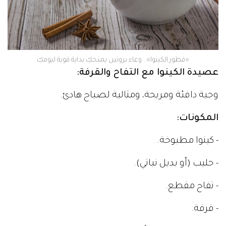
«فطور الكينوا».. وعاء بروتين يمنحكِ بداية قوية ليومكِ
عصيدة الكينوا مع التفاح والقرفة:
وجبة دافئة ومريحة، ومثالية لصباح هادئ.
المكونات:
- كينوا مطبوخة.
- حليب (أو بديل نباتي).
- تفاح مقطع.
- قرفة.