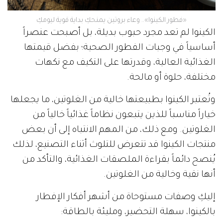
«فطور الكينوا».. وعاء بروتين يمنحكِ بداية قوية ليومكِ
الكينوا لم تعد مجرد حبوب بديلة، بل أصبحت عنصراً
أساسياً في وجبات الفطور الصحية؛ بفضل قيمتها
الغذائية العالية، وقدرتها على التكيف مع نكهات
مختلفة، حلوة أو مالحة.
وتُعتبر الكينوا بطبيعتها خالية من الغلوتين، ما يجعلها
خياراً مناسباً للذين يتبعون نظاماً غذائياً خالياً من
الغلوتين. ومع ذلك، من المهم الانتباه إلى أن بعض
منتجات الكينوا قد تتعرض للتلوث أثناء التصنيع، لذلك
يُنصح دائماً بقراءة الملصقات الغذائية، والتأكد من
أنها نقية وخالية من الغلوتين.
إليكِ وصفات مستوحاة من أشهر أفكار الإفطار
بالكينوا، سهلة التحضير، ومليئة بالطاقة: