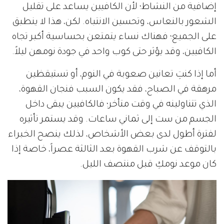
إضافية من النشاط؛ لأن الكافيين يساعد على تقليل
الشعور بالنعاس، وتحسين الانتباه. لكن، هذا لا ينطبق
على الجميع؛ فهناك نساء يتمتعن بحساسية أكبر تجاه
الكافيين، وقد يؤثر حتى كوب واحد في جودة نومهن ليلاً.
أما إذا كنتِ تعانين صعوبة في النوم، أو تستيقظين
مرهقة في الصباح، فقد يكون السبب فنجان القهوة،
الذي تتناولينه في وقت متأخر؛ فالكافيين يبقى داخل
الجسم من ست إلى ثماني ساعات. وقد يستمر تأثيره
لفترة أطول لدى بعض الأشخاص، لذلك ينصح الخبراء
بالتوقف عن شرب القهوة بعد الثالثة عصراً، خاصة إذا
كان موعد نومكِ قبل منتصف الليل.