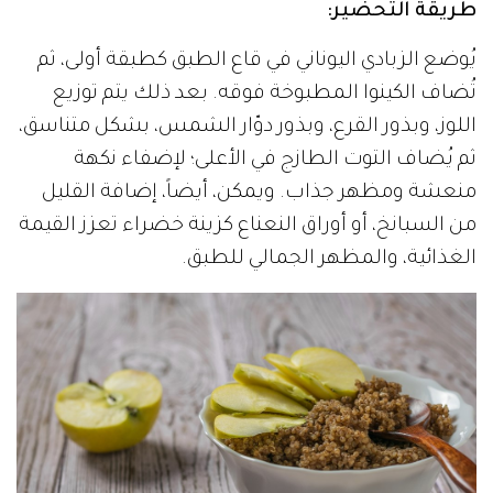
طريقة التحضير:
يُوضع الزبادي اليوناني في قاع الطبق كطبقة أولى، ثم
تُضاف الكينوا المطبوخة فوقه. بعد ذلك يتم توزيع
اللوز، وبذور القرع، وبذور دوّار الشمس، بشكل متناسق،
ثم يُضاف التوت الطازج في الأعلى؛ لإضفاء نكهة
منعشة ومظهر جذاب. ويمكن، أيضاً، إضافة القليل
من السبانخ، أو أوراق النعناع كزينة خضراء تعزز القيمة
الغذائية، والمظهر الجمالي للطبق.