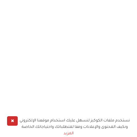
✖
نستخدم ملفات الكوكيز لنسهل عليك استخدام موقعنا الإلكتروني
ونكيف المحتوى والإعلانات وفقا لمتطلباتك واحتياجاتك الخاصة
المزيد