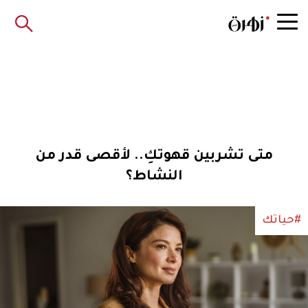
متى تشربين قهوتكِ.. لأقصى قدر من
النشاط؟
#حياتك