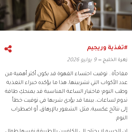
#تغذية وريجيم
زهرة الخليج
9 يوليو 2026
مفاجأة.. توقيت احتساء القهوة قد يكون أكثر أهمية من
عدد الأكواب التي تشربينها، هذا ما يؤكده خبراء التغذية
وطب النوم؛ فاختيار الساعة المناسبة قد يمنحكِ طاقة
تدوم لساعات، بينما قد يؤدي شربها في توقيت خطأ
إلى نتائج عكسية، مثل: الشعور بالإرهاق، أو اضطراب
النوم.
إن الجسم لا يحتاج إلى الكافيين بالطريقة نفسها طوال