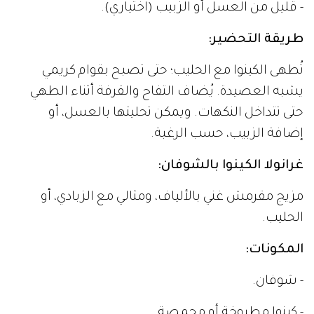
- قليل من العسل أو الزبيب (اختياري).
طريقة التحضير:
تُطهى الكينوا مع الحليب؛ حتى تصبح بقوام كريمي
يشبه العصيدة. يُضاف التفاح والقرفة أثناء الطهي
حتى تتداخل النكهات. ويمكن تحليتها بالعسل، أو
إضافة الزبيب، حسب الرغبة.
غرانولا الكينوا بالشوفان:
مزيج مقرمش غني بالألياف، ومثالي مع الزبادي، أو
الحليب.
المكونات:
- شوفان.
- كينوا مطبوخة أو محمصة.