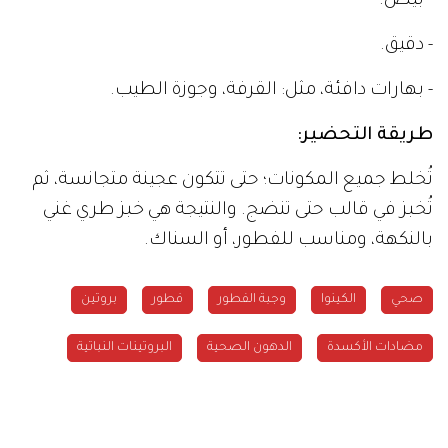
- بيض.
- دقيق.
- بهارات دافئة، مثل: القرفة، وجوزة الطيب.
طريقة التحضير:
تُخلط جميع المكونات؛ حتى تتكون عجينة متجانسة، ثم
تُخبز في قالب حتى تنضج. والنتيجة هي خبز طري غني
بالنكهة، ومناسب للفطور، أو السناك.
صحي
الكينوا
وجبة الفطور
فطور
بروتين
مضادات الأكسدة
الدهون الصحية
البروتينات النباتية