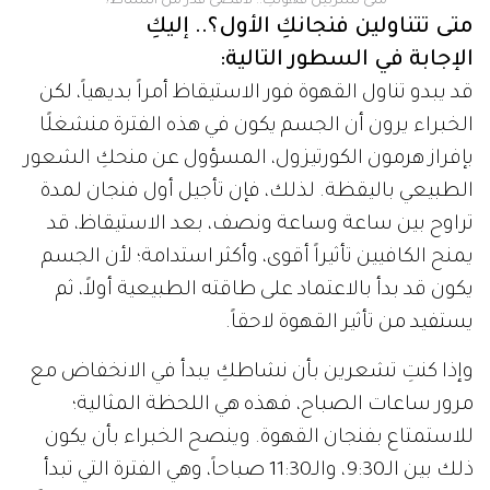
متى تشربين قهوتكِ.. لأقصى قدر من النشاط؟
متى تتناولين فنجانكِ الأول؟.. إليكِ
الإجابة في السطور التالية:
قد يبدو تناول القهوة فور الاستيقاظ أمراً بديهياً، لكن
الخبراء يرون أن الجسم يكون في هذه الفترة منشغلًا
بإفراز هرمون الكورتيزول، المسؤول عن منحكِ الشعور
الطبيعي باليقظة. لذلك، فإن تأجيل أول فنجان لمدة
تراوح بين ساعة وساعة ونصف، بعد الاستيقاظ، قد
يمنح الكافيين تأثيراً أقوى، وأكثر استدامة؛ لأن الجسم
يكون قد بدأ بالاعتماد على طاقته الطبيعية أولاً، ثم
يستفيد من تأثير القهوة لاحقاً.
وإذا كنتِ تشعرين بأن نشاطكِ يبدأ في الانخفاض مع
مرور ساعات الصباح، فهذه هي اللحظة المثالية؛
للاستمتاع بفنجان القهوة. وينصح الخبراء بأن يكون
ذلك بين الـ9:30، والـ11:30 صباحاً، وهي الفترة التي تبدأ