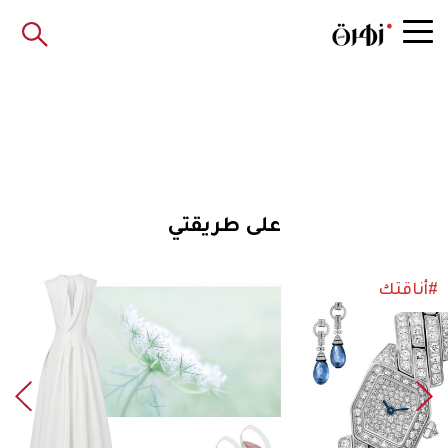
على طريقتي
#أناقتك