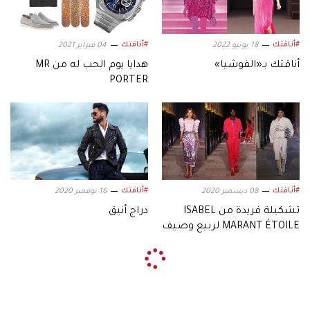
#أناقتك
#أناقتك
18 يونيو 2022
04 فبراير 2021
أناقتك بـ«الفوشيا»
هدايا يوم الحب له من MR
PORTER
#أناقتك
#أناقتك
08 ديسمبر 2020
16 نوفمبر 2020
تشكيلة فريدة من ISABEL
دراج أنيق
MARANT ÉTOILE لربيع وصيف
2021