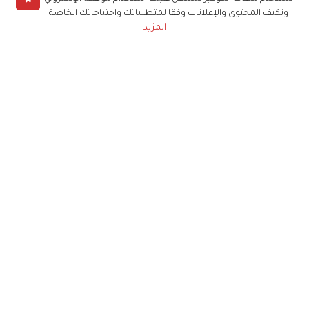
ونكيف المحتوى والإعلانات وفقا لمتطلباتك واحتياجاتك الخاصة
المزيد
حملوا تطبيق
زهرة الخليج
الاشتراك للحصول على ملخص أسبوعي على بريدك
الإلكتروني