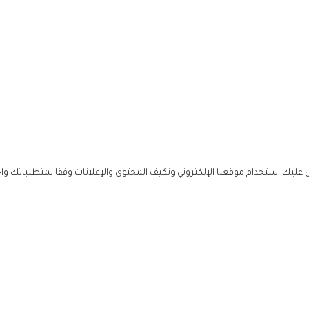
ليك استخدام موقعنا الإلكتروني ونكيف المحتوى والإعلانات وفقا لمتطلباتك وا
حملوا ت
ص
زهرة ال