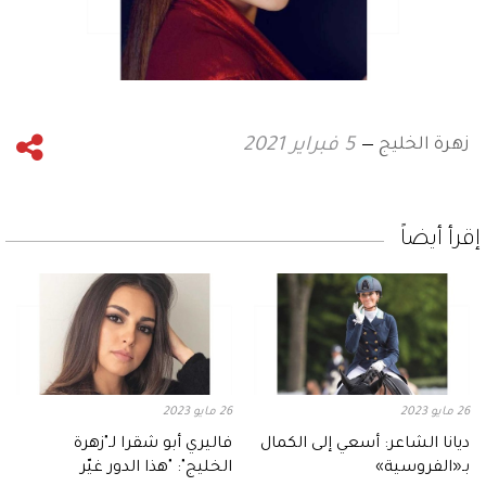
زهرة الخليج
5 فبراير 2021
إقرأ أيضاً
26 مايو 2023
26 مايو 2023
ديانا الشاعر: أسعي إلى الكمال
فاليري أبو شقرا لـ"زهرة
بـ«الفروسية»
الخليج": "هذا الدور غيّر