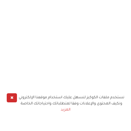
✖
نستخدم ملفات الكوكيز لنسهل عليك استخدام موقعنا الإلكتروني
ونكيف المحتوى والإعلانات وفقا لمتطلباتك واحتياجاتك الخاصة
المزيد