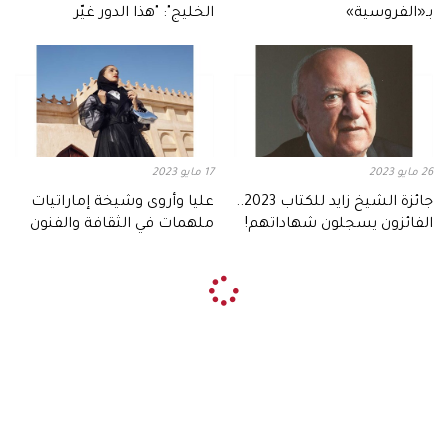
بـ«الفروسية»
الخليج": "هذا الدور غيّر
مسيرتي"
26 مايو 2023
17 مايو 2023
جائزة الشيخ زايد للكتاب 2023..
عليا وأروى وشيخة إماراتيات
الفائزون يسجلون شهاداتهم!
ملهمات في الثقافة والفنون