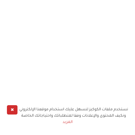
✖
نستخدم ملفات الكوكيز لنسهل عليك استخدام موقعنا الإلكتروني
ونكيف المحتوى والإعلانات وفقا لمتطلباتك واحتياجاتك الخاصة
المزيد