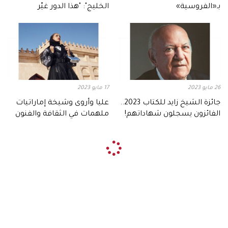
بـ«الفروسية»
الخليج": "هذا الدور غيّر
مسيرتي"
26 مايو 2023
17 مايو 2023
جائزة الشيخ زايد للكتاب 2023..
عليا وأروى وشيخة إماراتيات
الفائزون يسجلون شهاداتهم!
ملهمات في الثقافة والفنون