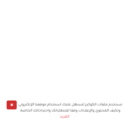
✖
نستخدم ملفات الكوكيز لنسهل عليك استخدام موقعنا الإلكتروني
ونكيف المحتوى والإعلانات وفقا لمتطلباتك واحتياجاتك الخاصة
المزيد