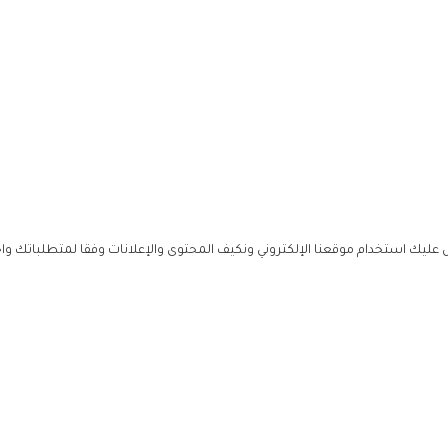
ليك استخدام موقعنا الإلكتروني ونكيف المحتوى والإعلانات وفقا لمتطلباتك وا
حملوا ت
ص
زهرة ال