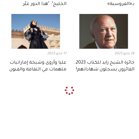
بـ«الفروسية»
الخليج": "هذا الدور غيّر
مسيرتي"
26 مايو 2023
17 مايو 2023
جائزة الشيخ زايد للكتاب 2023..
عليا وأروى وشيخة إماراتيات
الفائزون يسجلون شهاداتهم!
ملهمات في الثقافة والفنون