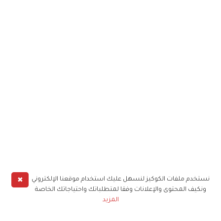
✖
نستخدم ملفات الكوكيز لنسهل عليك استخدام موقعنا الإلكتروني
ونكيف المحتوى والإعلانات وفقا لمتطلباتك واحتياجاتك الخاصة
المزيد