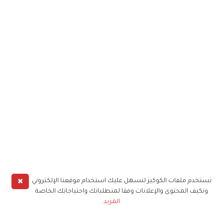
✖
نستخدم ملفات الكوكيز لنسهل عليك استخدام موقعنا الإلكتروني
ونكيف المحتوى والإعلانات وفقا لمتطلباتك واحتياجاتك الخاصة
المزيد