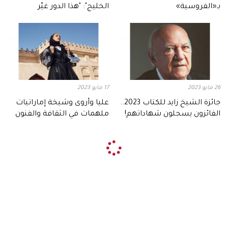
بـ«الفروسية»
الخليج": "هذا الدور غيّر
مسيرتي"
26 مايو 2023
17 مايو 2023
جائزة الشيخ زايد للكتاب 2023..
عليا وأروى وشيخة إماراتيات
الفائزون يسجلون شهاداتهم!
ملهمات في الثقافة والفنون