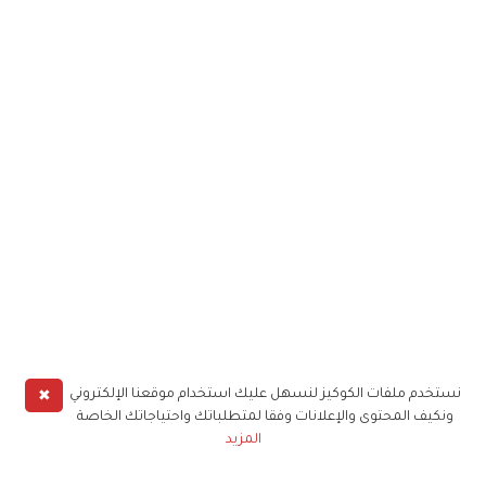
✖
نستخدم ملفات الكوكيز لنسهل عليك استخدام موقعنا الإلكتروني
ونكيف المحتوى والإعلانات وفقا لمتطلباتك واحتياجاتك الخاصة
المزيد