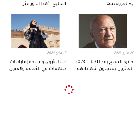
بـ«الفروسية»
الخليج": "هذا الدور غيّر
مسيرتي"
26 مايو 2023
17 مايو 2023
جائزة الشيخ زايد للكتاب 2023..
عليا وأروى وشيخة إماراتيات
الفائزون يسجلون شهاداتهم!
ملهمات في الثقافة والفنون