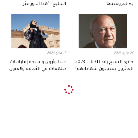
بـ«الفروسية»
الخليج": "هذا الدور غيّر
مسيرتي"
26 مايو 2023
17 مايو 2023
جائزة الشيخ زايد للكتاب 2023..
عليا وأروى وشيخة إماراتيات
الفائزون يسجلون شهاداتهم!
ملهمات في الثقافة والفنون