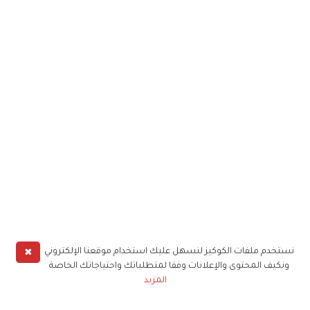
✖
نستخدم ملفات الكوكيز لنسهل عليك استخدام موقعنا الإلكتروني
ونكيف المحتوى والإعلانات وفقا لمتطلباتك واحتياجاتك الخاصة
المزيد