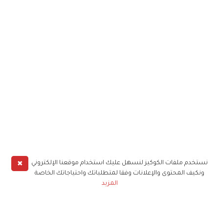
✖
نستخدم ملفات الكوكيز لنسهل عليك استخدام موقعنا الإلكتروني
ونكيف المحتوى والإعلانات وفقا لمتطلباتك واحتياجاتك الخاصة
المزيد