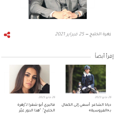
زهرة الخليج
25 فبراير 2021
إقرأ أيضاً
26 مايو 2023
26 مايو 2023
ديانا الشاعر: أسعي إلى الكمال
فاليري أبو شقرا لـ"زهرة
بـ«الفروسية»
الخليج": "هذا الدور غيّر