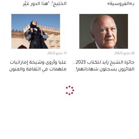
بـ«الفروسية»
الخليج": "هذا الدور غيّر
مسيرتي"
26 مايو 2023
17 مايو 2023
جائزة الشيخ زايد للكتاب 2023..
عليا وأروى وشيخة إماراتيات
الفائزون يسجلون شهاداتهم!
ملهمات في الثقافة والفنون