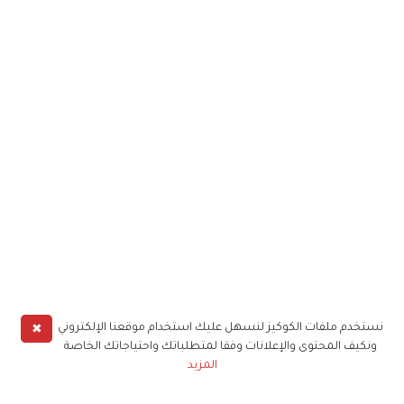
✖
نستخدم ملفات الكوكيز لنسهل عليك استخدام موقعنا الإلكتروني
ونكيف المحتوى والإعلانات وفقا لمتطلباتك واحتياجاتك الخاصة
المزيد