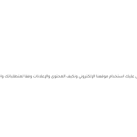
ليك استخدام موقعنا الإلكتروني ونكيف المحتوى والإعلانات وفقا لمتطلباتك وا
حملوا ت
ص
زهرة ال