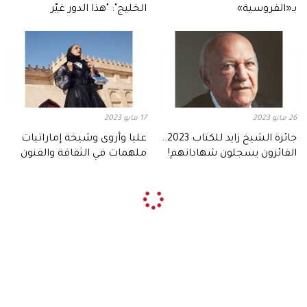
بـ«الفروسية»
الخليج": "هذا الدور غيّر
مسيرتي"
26 مايو 2023
17 مايو 2023
جائزة الشيخ زايد للكتاب 2023..
عليا وأروى وشيخة إماراتيات
الفائزون يسجلون شهاداتهم!
ملهمات في الثقافة والفنون