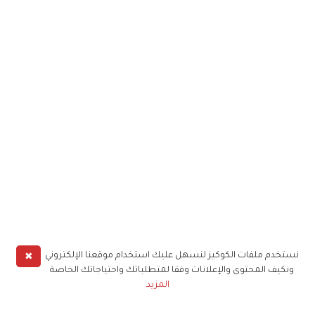
✖
نستخدم ملفات الكوكيز لنسهل عليك استخدام موقعنا الإلكتروني
ونكيف المحتوى والإعلانات وفقا لمتطلباتك واحتياجاتك الخاصة
المزيد