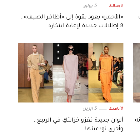
5 يوليو
#جمالك
«الأحمر» يعود بقوة إلى «أظافر الصيف»..
8 إطلالات جديدة لإعادة ابتكاره
5 ابريل
#أناقتك
ة
ألوان جديدة تغزو خزانتكِ في الربيع..
وأخرى تودعينها