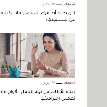
28 يوليو
#جمالك
لون طلاء أظافركِ المفضل ماذا يكشف
عن شخصيتكِ؟
14 ابريل
#جمالك
طلاء الأظافر في بيئة العمل.. ألوان هادئ
تعكس احترافيتكِ