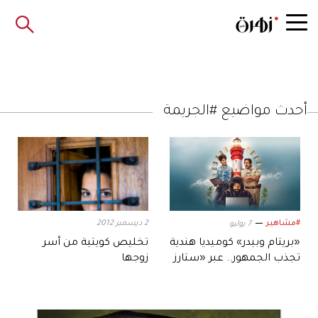
أحدث مواضيع #الجريمة
#مشاهير
2 ديسمبر 2012
7 يوليو
«بريتام وبيدر» كوميديا هندية
تخليص كويتية من أسر
تجذب الجمهور.. عبر «ستارز
زوجها
بلاي»