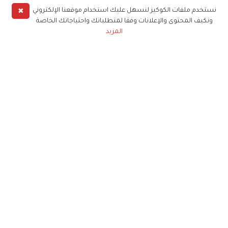
✖
نستخدم ملفات الكوكيز لنسهل عليك استخدام موقعنا الإلكتروني
ونكيف المحتوى والإعلانات وفقا لمتطلباتك واحتياجاتك الخاصة
المزيد
حملوا تطبيق
زهرة الخليج
الاشتراك للحصول على ملخص أسبوعي على بريدك
الإلكتروني