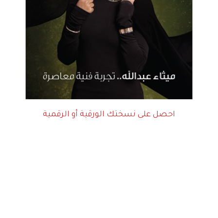
احصل على نسختك الورقية أو الرقمية