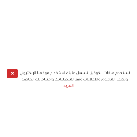
✖
نستخدم ملفات الكوكيز لنسهل عليك استخدام موقعنا الإلكتروني
ونكيف المحتوى والإعلانات وفقا لمتطلباتك واحتياجاتك الخاصة
المزيد
حملوا تطبيق
زهرة الخليج