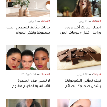
#منزلك
#منزلك
11 يوليو
3 يوليو
اجعلي منزلكِ أكثر برودة
نباتات مثالية للمطبخ.. تنمو
وراحة.. خلال «موجات الحر»
بسهولة وتغيّر الأجواء
بالكامل
#حياتك
#أناقتك
28 فبراير
16 مايو 2017
كيف تخزّنين الشوكولاتة
لا تنسي هذه الخطوة
بشكل صحيح؟.. نصائح
الأساسية لمكياج مقاوم
تحافظ على مذاقها
للرطوبة