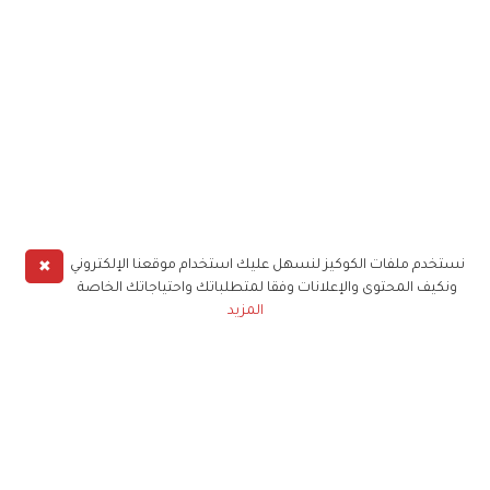
✖
نستخدم ملفات الكوكيز لنسهل عليك استخدام موقعنا الإلكتروني
ونكيف المحتوى والإعلانات وفقا لمتطلباتك واحتياجاتك الخاصة
المزيد
حملوا تطبيق
زهرة الخليج