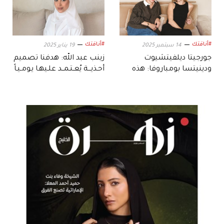
#أناقتك
#أناقتك
14 سبتمبر 2025
19 يناير 2025
جورجيتا ديلفيتشيوت
زينب عبد الله: هدفنا تصميم
ودينيتسا بومباروفا: هذه
أحـذيـــة يُعـتـمــد علـيهـا يـومـيـاً
قصة JUDE