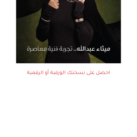
احصل على نسختك الورقية أو الرقمية