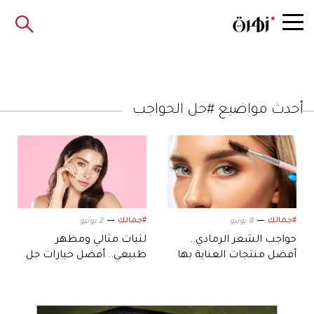
أحدث مواضيع #جل الحواجب
#جمالك
#جمالك
8 يونيو
2 يونيو
حواجب الشعر الرمادي..
لثبات مثالي ومظهر
أفضل منتجات العناية بها
طبيعي.. أفضل خيارات جل
الحواجب لروتينكِ اليومي