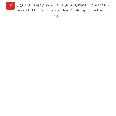
✖
نستخدم ملفات الكوكيز لنسهل عليك استخدام موقعنا الإلكتروني
ونكيف المحتوى والإعلانات وفقا لمتطلباتك واحتياجاتك الخاصة
المزيد
حملوا تطبيق
زهرة الخليج
الاشتراك للحصول على ملخص أسبوعي على بريدك
الإلكتروني