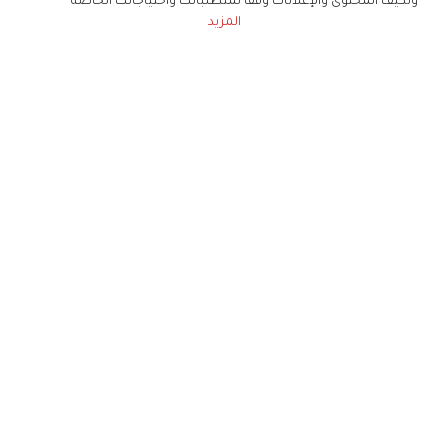
ونكيف المحتوى والإعلانات وفقا لمتطلباتك واحتياجاتك الخاصة
المزيد
حملوا تطبيق
زهرة الخليج
الاشتراك للحصول على ملخص أسبوعي على بريدك
الإلكتروني
لن تتم مشاركة بياناتكم الشخصية مع أي طرف ثالث