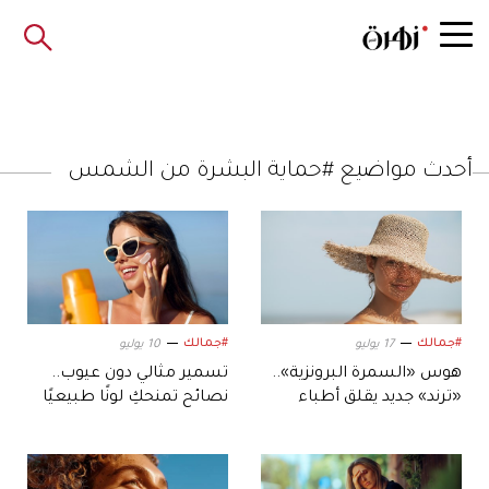
أحدث مواضيع #حماية البشرة من الشمس
#جمالك
#جمالك
17 يوليو
10 يوليو
هوس «السمرة البرونزية»..
تسمير مثالي دون عيوب..
«ترند» جديد يقلق أطباء
نصائح تمنحكِ لونًا طبيعيًا
الجلدية
ومتوهجًا