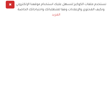
✖
نستخدم ملفات الكوكيز لنسهل عليك استخدام موقعنا الإلكتروني
ونكيف المحتوى والإعلانات وفقا لمتطلباتك واحتياجاتك الخاصة
المزيد
حملوا تطبيق
زهرة الخليج
الاشتراك للحصول على ملخص أسبوعي على بريدك
الإلكتروني