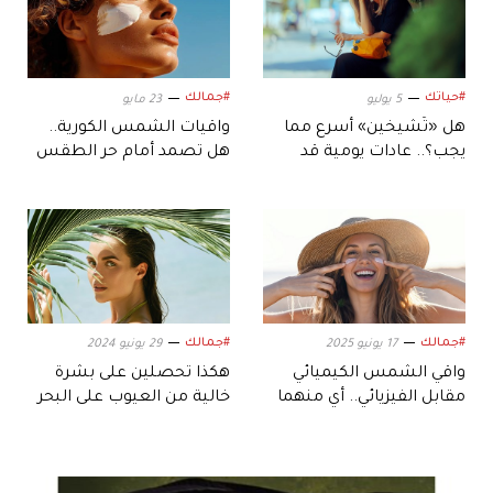
#حياتك
#جمالك
5 يوليو
23 مايو
هل «تَشيخين» أسرع مما
واقيات الشمس الكورية..
يجب؟.. عادات يومية قد
هل تصمد أمام حر الطقس
تكون السبب
العربي؟
#جمالك
#جمالك
17 يونيو 2025
29 يونيو 2024
واقي الشمس الكيميائي
هكذا تحصلين على بشرة
مقابل الفيزيائي.. أي منهما
خالية من العيوب على البحر
الأفضل لكِ؟