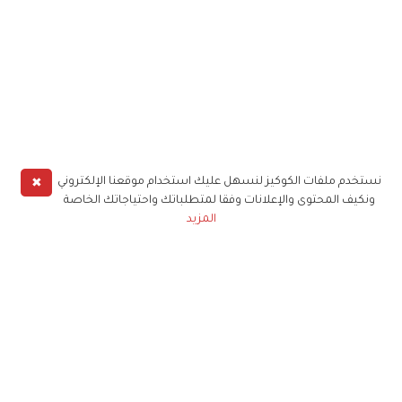
✖
نستخدم ملفات الكوكيز لنسهل عليك استخدام موقعنا الإلكتروني
ونكيف المحتوى والإعلانات وفقا لمتطلباتك واحتياجاتك الخاصة
المزيد
حملوا تطبيق
زهرة الخليج