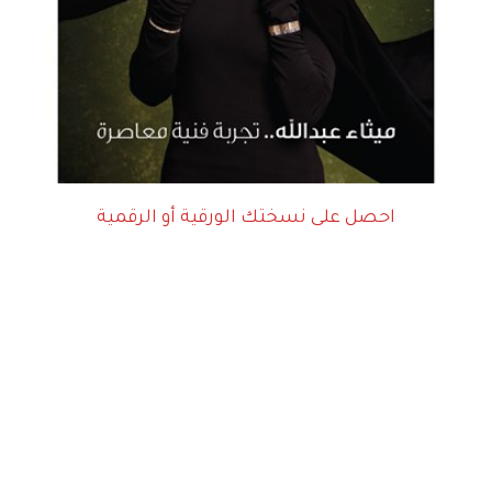
احصل على نسختك الورقية أو الرقمية