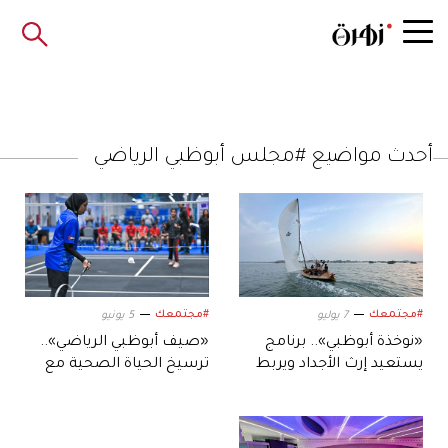
أحدث مواضيع #مجلس أبوظبي الرياضي
#مجتمعك
#مجتمعك
7 يوليو
5 يونيو
«نوخذة أبوظبي».. برنامج
«صيف أبوظبي الرياضي»..
يستعيد إرث الأجداد ويربط
ترسيخ الحياة الصحية مع
النشء بالتراث البحري
الترفيه لأفراد المجتمع