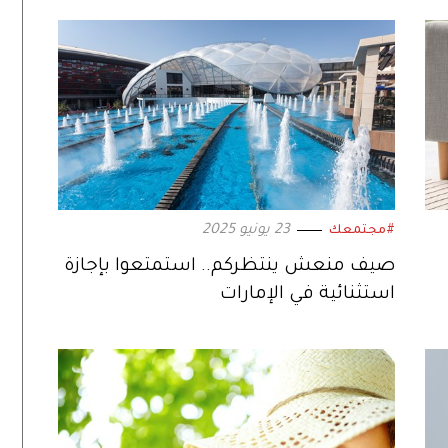
23 يونيو 2025
#مجتمعك
صيف منعش ينتظركم.. استمتعوا بإجازة
استثنائية في الإمارات