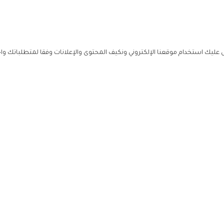
ليك استخدام موقعنا الإلكتروني ونكيف المحتوى والإعلانات وفقا لمتطلباتك وا
حملوا ت
ص
زهرة ال
ي