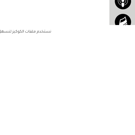
نستخدم ملفات الكوكيز لنسهل ع
الاشتراك للحصول على ملخ
أسبوعي على بريدك الإلكتروني
الرئيسية
مشاهير
أناقتك
لن تتم مشاركة بياناتكم الشخصية مع أ
جمالك
طرف ثالث
مجتمعك
حياتك