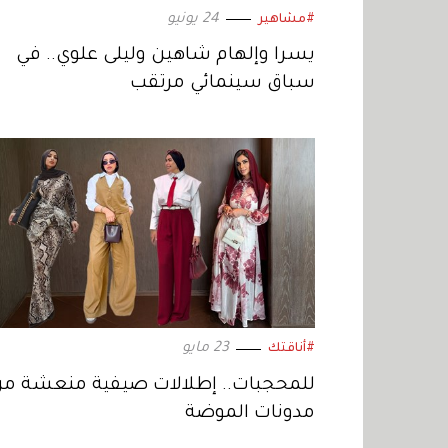
24 يونيو
#مشاهير
يسرا وإلهام شاهين وليلى علوي.. في
سباق سينمائي مرتقب
23 مايو
#أناقتك
للمحجبات.. إطلالات صيفية منعشة م
مدونات الموضة