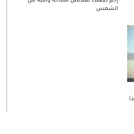
إحمِ طفلك بملابس سباحة واقية من
الشمس
ا