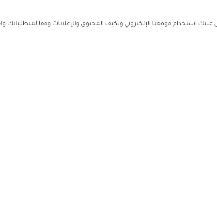
ليك استخدام موقعنا الإلكتروني ونكيف المحتوى والإعلانات وفقا لمتطلباتك وا
حملوا ت
ص
زهرة ال
ي
من نحن
تواصل معنا
سياسة ال