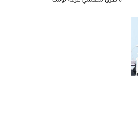
6 طرق لتنعشي غرفة نومك