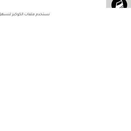
نستخدم ملفات الكوكيز لنسهل ع
الاشتراك للحصول على ملخ
أسبوعي على بريدك الإلكتروني
الرئيسية
مشاهير
أناقتك
لن تتم مشاركة بياناتكم الشخصية مع أ
جمالك
طرف ثالث
مجتمعك
حياتك
منزلك
حقوق الطبع والنشر زهرة الخليج 2022. جميع الحقوق محفوظة
مطبخك