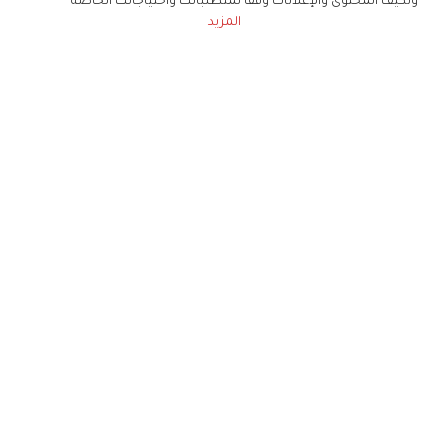
ونكيف المحتوى والإعلانات وفقا لمتطلباتك واحتياجاتك الخاصة
المزيد
حملوا تطبيق
زهرة الخليج
الاشتراك للحصول على ملخص أسبوعي على بريدك
الإلكتروني
لن تتم مشاركة بياناتكم الشخصية مع أي طرف ثالث