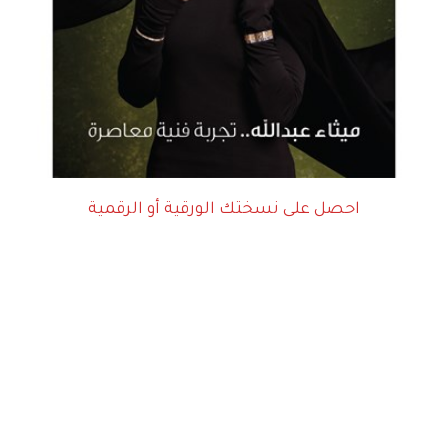
احصل على نسختك الورقية أو الرقمية