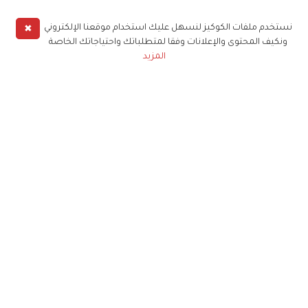
✖
نستخدم ملفات الكوكيز لنسهل عليك استخدام موقعنا الإلكتروني
ونكيف المحتوى والإعلانات وفقا لمتطلباتك واحتياجاتك الخاصة
المزيد
حملوا تطبيق
زهرة الخليج
الاشتراك للحصول على ملخص أسبوعي على بريدك
الإلكتروني