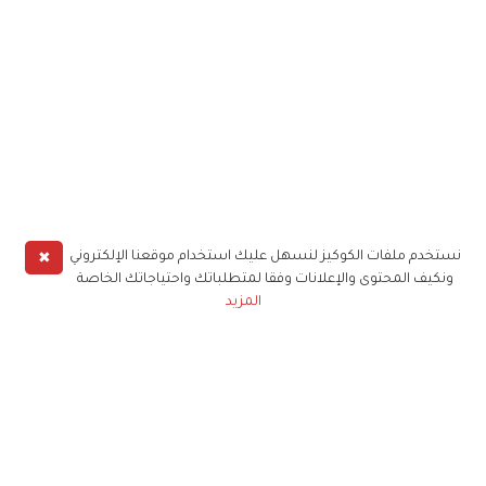
✖
نستخدم ملفات الكوكيز لنسهل عليك استخدام موقعنا الإلكتروني
ونكيف المحتوى والإعلانات وفقا لمتطلباتك واحتياجاتك الخاصة
المزيد
حملوا تطبيق
زهرة الخليج