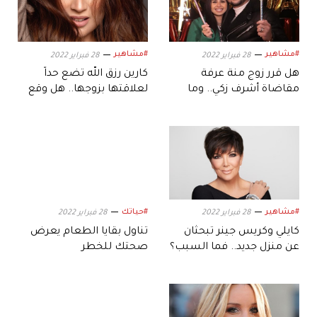
#مشاهير
#مشاهير
28 فبراير 2022
28 فبراير 2022
هل قرر زوج منة عرفة
كارين رزق الله تضع حداً
مقاضاة أشرف زكي.. وما
لعلاقتها بزوجها.. هل وقع
السبب؟
الطلاق بينهما؟
#مشاهير
#حياتك
28 فبراير 2022
28 فبراير 2022
كايلي وكريس جينر تبحثان
تناول بقايا الطعام يعرض
عن منزل جديد.. فما السبب؟
صحتك للخطر