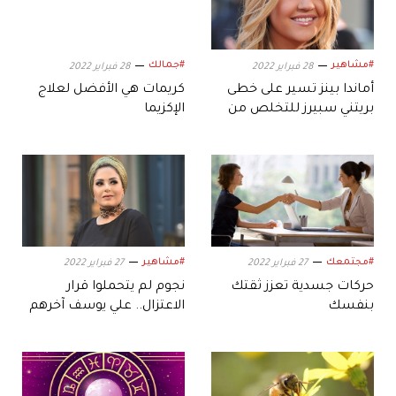
#مشاهير
#جمالك
28 فبراير 2022
28 فبراير 2022
أماندا بينز تسير على خطى
كريمات هي الأفضل لعلاج
بريتني سبيرز للتخلص من
الإكزيما
وصاية والدتها
#مجتمعك
#مشاهير
27 فبراير 2022
27 فبراير 2022
حركات جسدية تعزز ثقتك
نجوم لم يتحملوا قرار
بنفسك
الاعتزال.. علي يوسف آخرهم