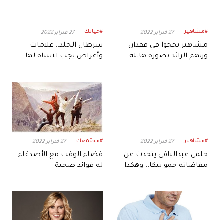
#مشاهير
#حياتك
27 فبراير 2022
27 فبراير 2022
مشاهير نجحوا في فقدان
سرطان الجلد.. علامات
وزنهم الزائد بصورة هائلة
وأعراض يجب الانتباه لها
#مشاهير
#مجتمعك
27 فبراير 2022
27 فبراير 2022
حلمي عبدالباقي يتحدث عن
قضاء الوقت مع الأصدقاء
مقاضاته حمو بيكا.. وهكذا
له فوائد صحية
وصف عمر كمال