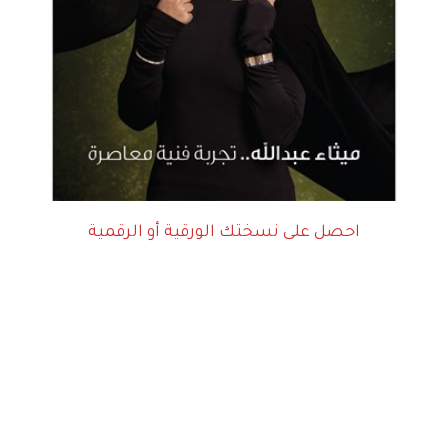
احصل على نسختك الورقية أو الرقمية