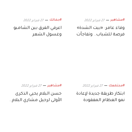
#مشاهير
#جمالك
27 فبراير 2022
27 فبراير 2022
وفاء عامر: «بيت الشدة»
اعرفي الفرق بين الشامبو
فرصة للشباب.. وتفاجأت
وغسول الشعر
بمشاركة ابني
#مجتمعك
#مشاهير
27 فبراير 2022
27 فبراير 2022
ابتكار طريقة جديدة لإعادة
حسن البلام يحيي الذكرى
نمو العظام المفقودة
الأولى لرحيل مشاري البلام..
فماذا عن ابنه؟