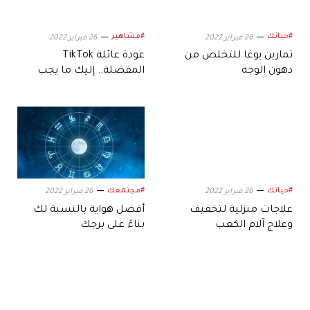
#حياتك
#مشاهير
26 فبراير 2022
26 فبراير 2022
تمارين يوغا للتخلص من
عودة عائلة TikTok
دهون الوجه
المفضلة.. إليك ما يجب
معرفته عن «The D'Amelio
Show»
#حياتك
#مجتمعك
26 فبراير 2022
26 فبراير 2022
علاجات منزلية لتخفيف
أفضل هواية بالنسبة لك
وعلاج آلام الكعب
بناءً على برجك