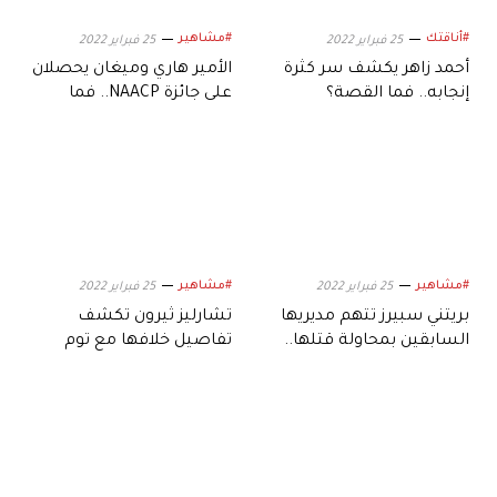
#أناقتك
#مشاهير
25 فبراير 2022
25 فبراير 2022
أحمد زاهر يكشف سر كثرة
الأمير هاري وميغان يحصلان
إنجابه.. فما القصة؟
على جائزة NAACP.. فما
السبب؟
#مشاهير
#مشاهير
25 فبراير 2022
25 فبراير 2022
بريتني سبيرز تتهم مديريها
تشارليز ثيرون تكشف
السابقين بمحاولة قتلها..
تفاصيل خلافها مع توم
فما القصة؟
هاردي في Mad Max