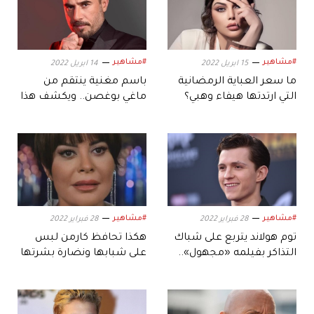
#مشاهير
#مشاهير
15 ابريل 2022
14 ابريل 2022
ما سعر العباية الرمضانية
باسم مغنية ينتقم من
التي ارتدتها هيفاء وهبي؟
ماغي بوغصن.. ويكشف هذا
السر
#مشاهير
#مشاهير
28 فبراير 2022
28 فبراير 2022
توم هولاند يتربع على شباك
هكذا تحافظ كارمن لبس
التذاكر بفيلمه «مجهول»..
على شبابها ونضارة بشرتها
فكم حقق؟