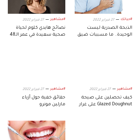
#حياتك
#مشاهير
27 فبراير 2022
27 فبراير 2022
الذبحة الصدرية ليست
نصائح هايدي كلوم لحياة
الوحيدة.. ما مسببات ضيق
صحية سعيدة في عمر الـ48
الصدر؟
#مشاهير
#مشاهير
27 فبراير 2022
27 فبراير 2022
كيف تحصلين على صيحة
حقائق خفية حول أزياء
Glazed Doughnut على غرار
مارلين مونرو
هايلي بيبر؟