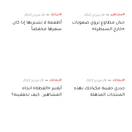
#مشاهير
#حياتك
26 فبراير 2022
26 فبراير 2022
حنان مطاوع تروي صعوبات
أطعمة لا تشتريها إذا كان
«خارج السيطرة»
سعرها مخفضاً
#جمالك
#جمالك
26 فبراير 2022
26 فبراير 2022
جددي حقيبة مكياجك بهذه
آيلاينر «القطة» اتجاه
المنتجات المذهلة
المشاهير.. كيف تحققينه؟