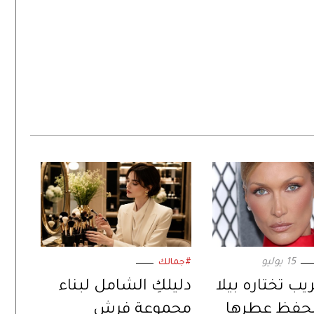
15 يوليو
#جمالك
يب تختاره بيلا
دليلكِ الشامل لبناء
لحفظ عطرها
مجموعة فرش