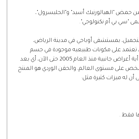
من حمض "الهيالورنيك أسيد" و"الجليسرول"،
ى "سي بي أم نكنولوجي".
التجميل، بمستشفى أوباجي في مدينة الرياض،
ردي تعتمد على مكونات طبيعيه موجودة في جسم
الإنسان. ويؤكد أنه لم تسجّل لهذه التقنية أية أعراض جانبية منذ العام 2005 حتى الآن، أي بعد
ص على مستوى العالم، والحقن الوردي هو المنتج
ى أن له ميزات كثيرة مثل: