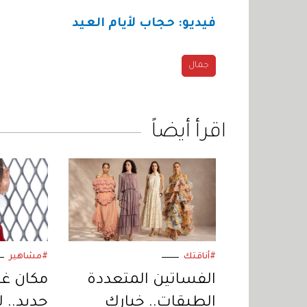
فيديو: حجاب لأيام العيد
جمال
اقرأ أيضاً
#أناقتك
#مشاهير
الفساتين المتعددة
مكان غر
الطبقات.. خياركِ
حديد.. 