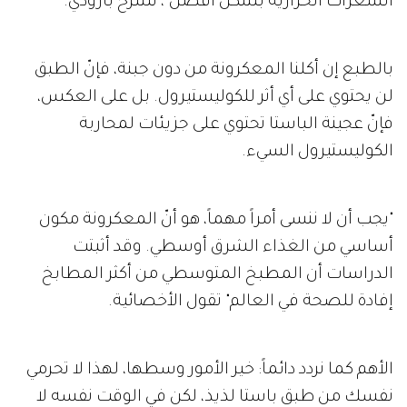
السعرات الحرارية بشكل أفضل"، تشرح بارودي.
بالطبع إن أكلنا المعكرونة من دون جبنة، فإنّ الطبق
لن يحتوي على أي أثر للكوليستيرول. بل على العكس،
فإنّ عجينة الباستا تحتوي على جزيئات لمحاربة
الكوليستيرول السيء.
"يجب أن لا ننسى أمراً مهماً، هو أنّ المعكرونة مكون
أساسي من الغذاء الشرق أوسطي. وقد أثبتت
الدراسات أن المطبخ المتوسطي من أكثر المطابخ
إفادة للصحة في العالم" تقول الأخصائية.
الأهم كما نردد دائماً: خير الأمور وسطها، لهذا لا تحرمي
نفسك من طبق باستا لذيذ، لكن في الوقت نفسه لا