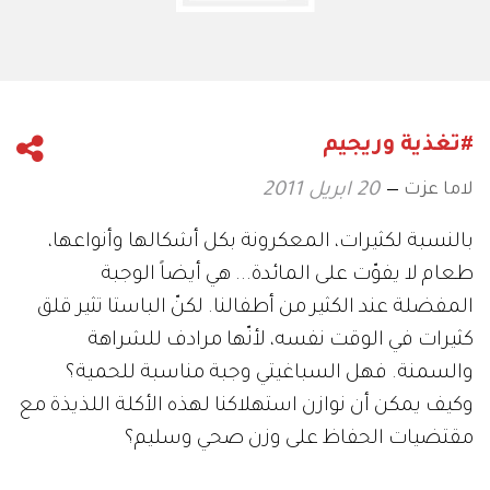
#تغذية وريجيم
لاما عزت
20 ابريل 2011
بالنسبة لكثيرات، المعكرونة بكل أشكالها وأنواعها،
طعام لا يفوّت على المائدة... هي أيضاً الوجبة
المفضلة عند الكثير من أطفالنا. لكنّ الباستا تثير قلق
كثيرات في الوقت نفسه، لأنّها مرادف للشراهة
والسمنة. فهل السباغيتي وجبة مناسبة للحمية؟
وكيف يمكن أن نوازن استهلاكنا لهذه الأكلة اللذيذة مع
مقتضيات الحفاظ على وزن صحي وسليم؟