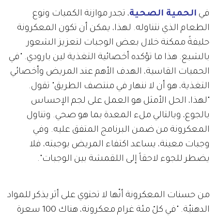
في
الحمية الصحية
، تجدر موازنة الكميات ونوع
الطعام الذي نتناوله. لهذا، يمكن أن تكون المعكرونة
حليفةً ممكنة خلال بعض الوجبات لتعزيز الشعور
بالشبع. هذا ما تؤكده أخصائية التغذية لين بارودي. "في
الحميات القاسية، الهدف الأهم عند المريض وأخصائي
التغذية، هو أن لا ننهار في منتصف الطريق" تقول.
"لهذا، الحل الأمثل هو العمل على لجم الإحساس
بالجوع، وبالتالي ملء المعدة بما هو صحي. وتناول
المعكرونة من ضمن البرنامج المتفق عليه. وفي
وجبات معينة، يساعد اكتفاء المريض بوجبته، فلا
يضطر للجوء لاحقاً إلى اللقمشة بين الوجبات".
من حسنات المعكرونة أنّها لا تحتوي على أثر يذكر للمواد
الدهنيّة. "في كلّ مئة غرام معكرونة، هناك 100 سعرة