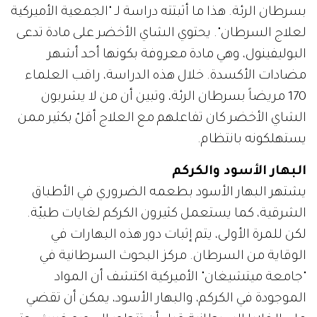
بسرطان الرئة. هذا ما أثبتته دراسة لـ "الجمعية الأميركية
لعلاج السرطان". يحتوي الشاي الأخضر على مادة تدعى
البوليفينول، وهي مادة معروفة بكونها أحد أشهر
مضادات الأكسدة. خلال هذه الدراسة، راقب العلماء
170 مريضاً بسرطان الرئة، وتبين أن من لا يشربون
الشاي الأخضر كان تفاعلهم مع العلاج أقلّ بكثير ممن
يستهلكونه بانتظام.
البهار الأسود والكركم
يشتهر البهار الأسود بطعمه الضروري في الأطباق
الشرقية، كما يستعمل كثيرون الكركم لغايات طبيّة.
لكن للمرة الأولى، يتم إثبات دور هذه البهارات في
الوقاية من السرطان. مركز البحوث السرطانية في
"جامعة ميتشيغان" الأميركية اكتشف أن المواد
الموجودة في الكركم، والبهار الأسود، يمكن أن تقضي