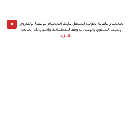
✖
نستخدم ملفات الكوكيز لنسهل عليك استخدام موقعنا الإلكتروني
ونكيف المحتوى والإعلانات وفقا لمتطلباتك واحتياجاتك الخاصة
المزيد
حملوا تطبيق
زهرة الخليج
الاشتراك للحصول على ملخص أسبوعي على بريدك