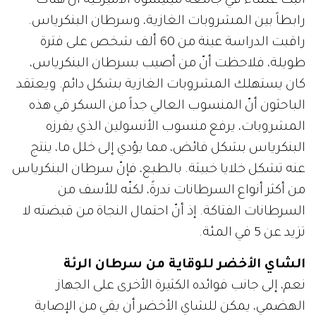
أثبت علماء في جامعة مينيسوتا الأميركية أن هناك
رابطاً بين المشروبات الغازية، وسرطان البنكرياس.
راقبت الدراسة عينة من 60 ألف شخص على فترة
طويلة، فلاحظت أنّ من أصيب بسرطان البنكرياس،
كان يستهلك المشروبات الغازية بشكل دائم. ويعتقد
الباحثون أنّ المنسوب العالي جداً من السكر في هذه
المشروبات، يرفع منسوب الأنسولين الذي يفرزه
البنكرياس بشكل فائض، مما يؤدي إلى خلل ما، ينتج
عنه تشكل خلايا خبيثة. بالطبع، فإنّ سرطان البنكرياس
من أكثر أنواع السرطانات ندرةً، لكنّه للأسف من
السرطانات الفتاكة. إذ أنّ احتمال النجاة من قبضته لا
تزيد عن 5 في المئة.
الشاي الأخضر للوقاية من سرطان الرئة
نعم، إلى جانب فوائده الكثيرة الأخرى على الجهاز
الهضمي، يمكن للشاي الأخضر أن يقي من الإصابة