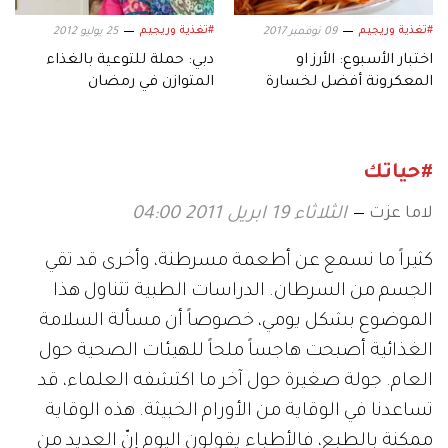
#تغذية وريجيم
#تغذية وريجيم
09 نوفمبر 2017
25 يوليو 2012
اختبار الأسبوع: الأرز او
دبي: حملة للتوعية بالغذاء
المعكرونة أفضل لخسارة
المتوازن في رمضان
الوزن؟
#حياتك
لاما عزت
الثلاثاء 19 ابريل 2011 04:00
كثيراً ما نسمع عن أطعمة مسرطنة، وأخرى قد تقي
الجسم من السرطان. الدراسات الطبية تتناول هذا
الموضوع بشكل يومي، خصوصاً أن مسألة السلامة
الغذائية أصبحت هاجساً ملحاً للهيئات الصحية حول
العام. جولة صغيرة حول آخر ما اكتشفه العلماء، قد
تساعدنا في الوقاية من الأورام الخبيثة. هذه الوقاية
ممكنة بالطبع، فالأطباء يقولون اليوم إنّ العديد من