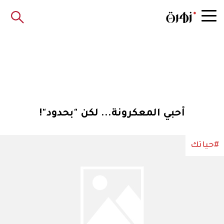
أحبي المعكرونة... لكن "بحدود"!
#حياتك