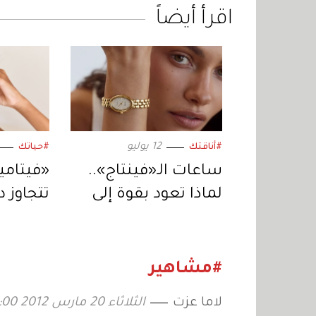
اقرأ أيضاً
12 يوليو
#أناقتك
#حياتك
ساعات الـ«فينتاج»..
لماذا تعود بقوة إلى
تتجاوز 
عالم الموضة؟
الجسم 
دقة الن
#مشاهير
لاما عزت
الثلاثاء 20 مارس 2012 04:00