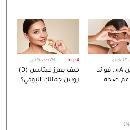
15 يوليو
08 أغسطس
#حياتك
«فيتامين A».. فوائد
كيف يعزز فيتامين (D)
دعم صحة
روتين جمالكِ اليومي؟
إلى تحسين
ظر