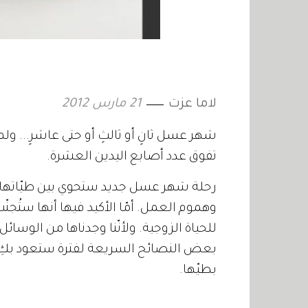
لاما عزت
21 مارس 2012
شهر عسل ثانٍ أو ثالثٍ أو حتى عاشرٍ... و
تفوق عدد أصابع اليدين العشرة.
رحلة شهر عسل جديد ستحوي بين طيّاتها ذك
وهموم العمل. أمّا الأكيد فيها أنها ستُجنّ
للحياة الزوجية. ولأنّنا وجدناها من الوسائ
بعض النصائح السريعة لفترة ستعود بكِ ب
بطيّها.