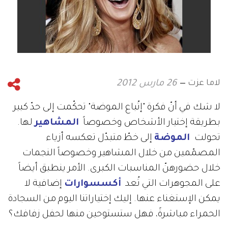
لاما عزت
26 مارس 2012
لا شك في أنّ فكرة "إتّباع الموضة" تحكّمت إلى حدّ كبير
بطريقة إختيار الأشخاص وخصوصاً
المشاهير
لها.
تحولت
الموضة
إلى خطّ متبدّل تعكسه أزياء
المصمّمين من خلال المشاهير وخصوصاً النجمات
خلال حضورهنّ المناسبات الكبرى. الأمر ينطبق أيضاً
على المجوهرات التي تُعد
أكسسوارات
إضافية لا
يمكن الإستغناء عنها. إليك إختياراتنا اليوم من السجادة
الحمراء مباشرةً، فهل ستستوحين منها لحفل زفافك؟