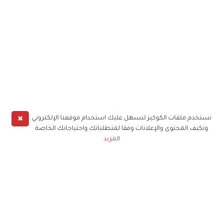
✖
نستخدم ملفات الكوكيز لنسهل عليك استخدام موقعنا الإلكتروني
ونكيف المحتوى والإعلانات وفقا لمتطلباتك واحتياجاتك الخاصة
المزيد
حملوا تطبيق
زهرة الخليج