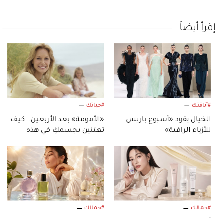
إقرأ أيضاً
#أناقتك
#حياتك
الخيال يقود «أسبوع باريس
«الأمومة» بعد الأربعين.. كيف
للأزياء الراقية»
تعتنين بجسمكِ في هذه
المرحلة؟
#جمالك
#جمالك